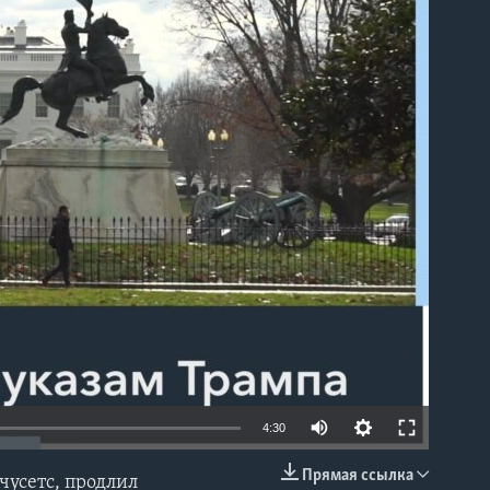
able
Auto
4:30
240p
Прямая ссылка
чусетс, продлил
EMBED