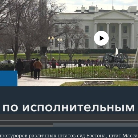
No media source currently avail
нпрокуроров различных штатов суд Бостона, штат Масса