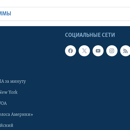
Ы
АММЫ
Ы
СОЦИАЛЬНЫЕ СЕТИ
А за минуту
New York
VOA
олоса Америки»
ийский