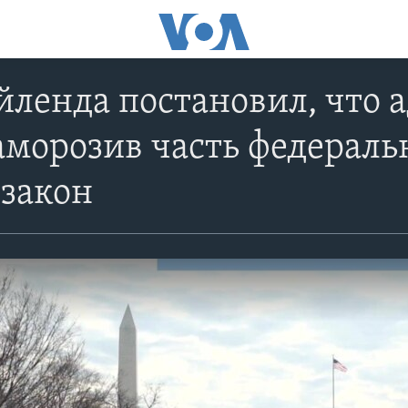
йленда постановил, что
аморозив часть федераль
 закон