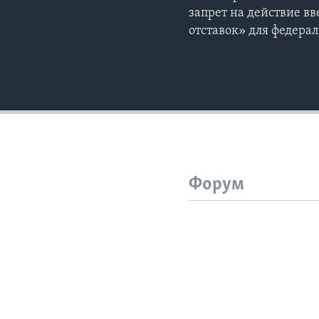
запрет на действие 
отставок» для федера
Форум