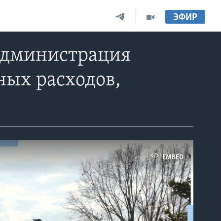
ЭФИР
 администрация
ных расходов,
EMBED