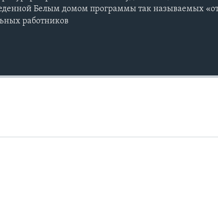
введенной Белым домом программы так называемых «о
льных работников
Auto
240p
360p
720p
1080p