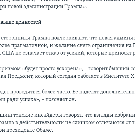
ри новой администрации Трампа».
евыше ценностей
я сторонники Трампа подчеркивают, что новая админи
более прагматичной, и желание снять ограничения на 
 США не означает отказ от усилий, которые приносят р
роризмом «будет просто ускорена», – говорит бывший с
кл Преджент, который сегодня работает в Институте Х
удет проводиться более часто. Ее наделят дополнител
и ради успеха», – поясняет он.
шингтонские инсайдеры говорят, что взгляды избранн
рампа в действительности не слишком отличаются от то
ри президенте Обаме.