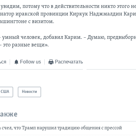
видим, потому что в действительности никто этого не
рнатор иракской провинции Киркук Наджмалдин Кари
Вашингтоне с визитом.
– умный человек, добавил Карим. – Думаю, предвыбор
– это разные вещи».
ься
Follow us
Распечатать
США
Новости
также
а счел, что Трамп нарушил традицию общения с прессой