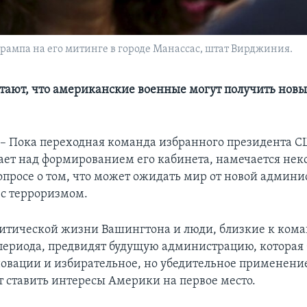
рампа на его митинге в городе Манассас, штат Вирджиния.
тают, что американские военные могут получить нов
 Пока переходная команда избранного президента С
ает над формированием его кабинета, намечается не
вопросе о том, что может ожидать мир от новой админи
 с терроризмом.
итической жизни Вашингтона и люди, близкие к ком
периода, предвидят будущую администрацию, которая 
новации и избирательное, но убедительное применени
т ставить интересы Америки на первое место.