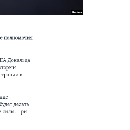
ые полномочия
ША Дональда
который
страции в
анде
будет делать
е силы. При