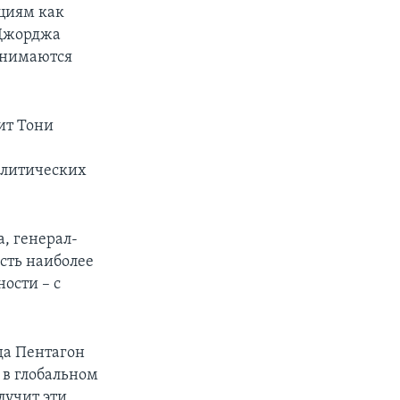
циям как
 Джорджа
инимаются
ит Тони
олитических
, генерал-
сть наиболее
ности – с
да Пентагон
 в глобальном
лучит эти