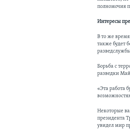
полномочия п
Интересы пр
В то же врем
также будет 
разведслужбы
Борьба с тер
разведки Май
«Эта работа б
возможностям
Некоторые ва
президента Т
увидел мир п