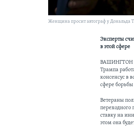
Женщина просит автограф у Дональда Т
Эксперты счи
в этой сфере
ВАШИНГТОН –
Трампа работ
консенсус в 
сфере борьбы
Ветераны пол
переходного 
ставку на ин
этом она буде