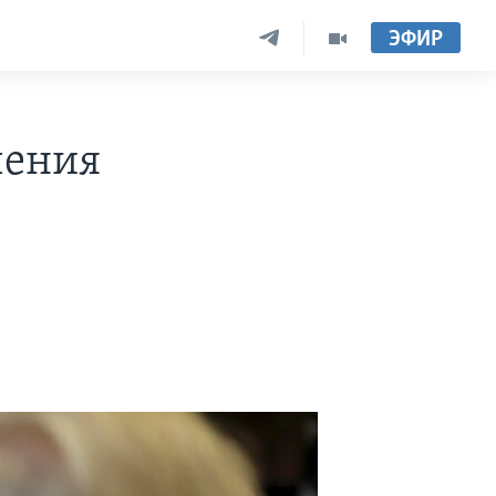
ЭФИР
чения