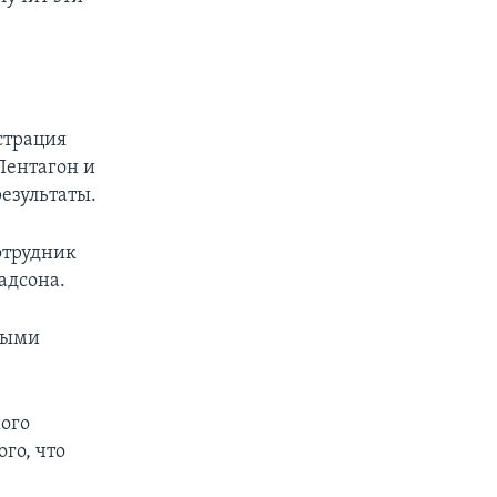
страция
Пентагон и
езультаты.
отрудник
адсона.
ьными
ого
го, что