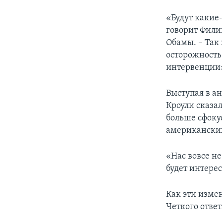
«Будут какие
говорит Фили
Обамы. – Так
осторожность 
интервенции
Выступая в а
Кроули сказал
больше сфоку
американских
«Нас вовсе н
будет интерес
Как эти изме
Четкого ответ