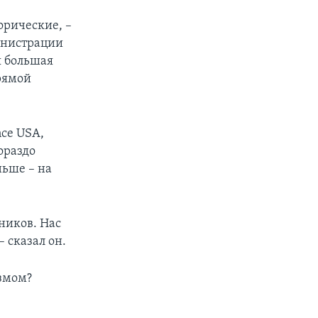
орические, –
инистрации
я большая
прямой
nce USA,
ораздо
ньше – на
ников. Нас
 сказал он.
измом?