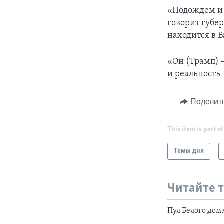
«Подождем и у
говорит губе
находится в 
«Он (Трамп) 
и реальность 
Поделит
This item is part of
Темы дня
Читайте 
Пул Белого дом