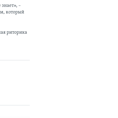
 знает», –
м, который
ная риторика