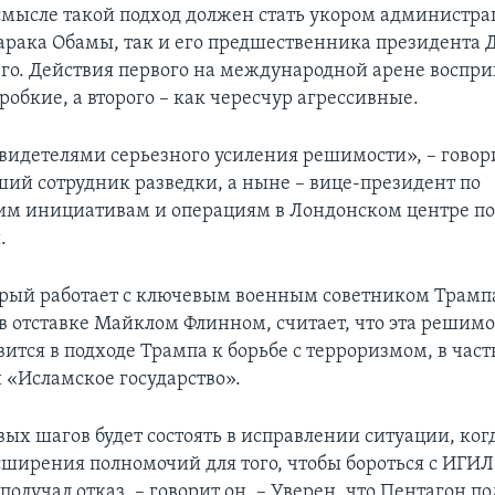
смысле такой подход должен стать укором администра
арака Обамы, так и его предшественника президента
о. Действия первого на международной арене воспр
обкие, а второго – как чересчур агрессивные.
свидетелями серьезного усиления решимости», – говор
ий сотрудник разведки, а ныне – вице-президент по
им инициативам и операциям в Лондонском центре п
.
рый работает с ключевым военным советником Трампа
в отставке Майклом Флинном, считает, что эта решимо
ится в подходе Трампа к борьбе с терроризмом, в част
 «Исламское государство».
вых шагов будет состоять в исправлении ситуации, ког
сширения полномочий для того, чтобы бороться с ИГИЛ
получал отказ, – говорит он. – Уверен, что Пентагон по