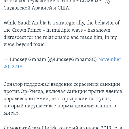
высказал неуважение к отношениям» между
Саудовской Аравией и США.
While Saudi Arabia is a strategic ally, the behavior of
the Crown Prince – in multiple ways – has shown
disrespect for the relationship and made him, in my
view, beyond toxic.
— Lindsey Graham (@LindseyGrahamSC)
November
20, 2018
Сенатор поддержал введение серьезных санкций
против Эр-Рияда, включая санкции против членов
королевской семьи, «за варварский поступок,
который нарушает все нормы цивилизованного
мира».
Демократ Адам Шифф, который в январе 2019 года