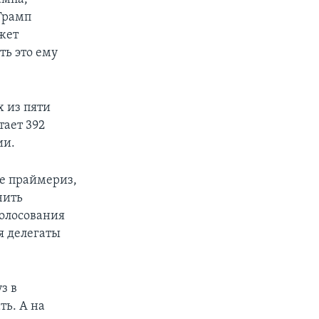
 Трамп
жет
ть это ему
 из пяти
тает 392
ии.
де праймериз,
чить
голосования
ия делегаты
з в
ть. А на