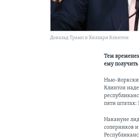
Дональд Трамп и Хиллари Клинтон
Тем временем
ему получить
Нью-йоркский
Клинтон наде
республиканс
пяти штатах:
Накануне лид
соперников и
Республиканс