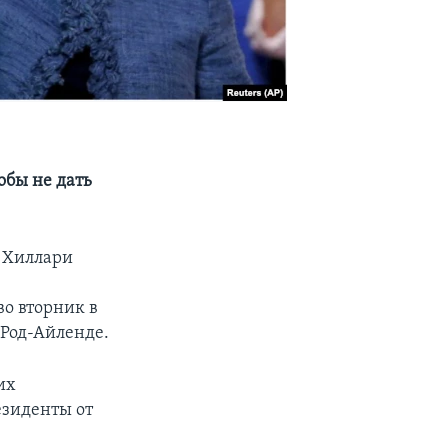
обы не дать
 Хиллари
о вторник в
 Род-Айленде.
их
езиденты от