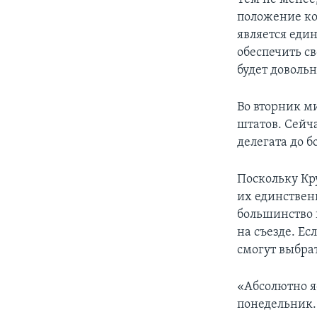
положение ко
является еди
обеспечить св
будет довольн
Во вторник м
штатов. Сейча
делегата до 
Поскольку Кру
их единствен
большинство 
на съезде. Ес
смогут выбра
«Абсолютно яс
понедельник. 