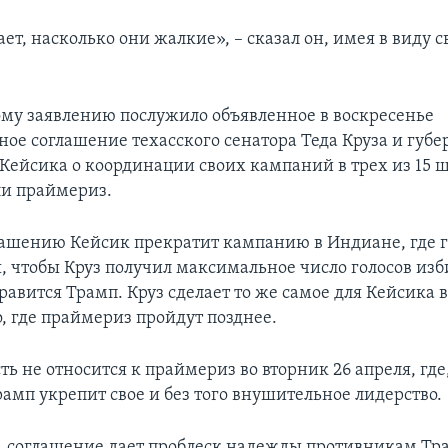
ет, насколько они жалкие», – сказал он, имея в виду 
ому заявлению послужило объявленное в воскресенье
ое соглашение техасского сенатора Теда Круза и губе
Кейсика о координации своих кампаний в трех из 15 ш
и праймериз.
лашению Кейсик прекратит кампанию в Индиане, где 
я, чтобы Круз получил максимальное число голосов изб
авится Трамп. Круз сделает то же самое для Кейсика 
 где праймериз пройдут позднее.
ь не относится к праймериз во вторник 26 апреля, где
амп укрепит свое и без того внушительное лидерство.
, соглашение дает проблеск надежды противникам Тр