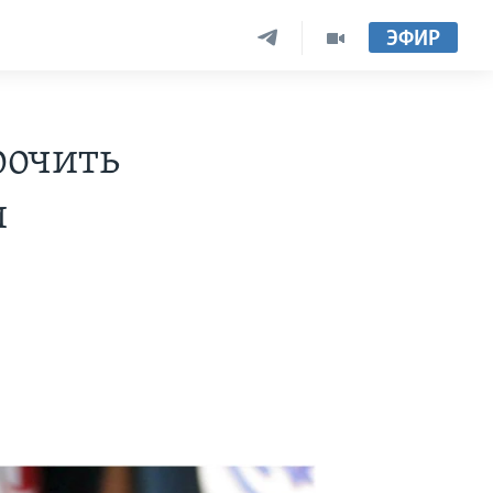
ЭФИР
рочить
и