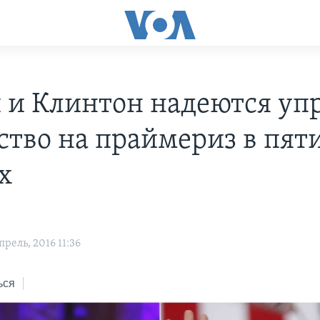
 и Клинтон надеются уп
ство на праймериз в пят
х
рель, 2016 11:36
ься