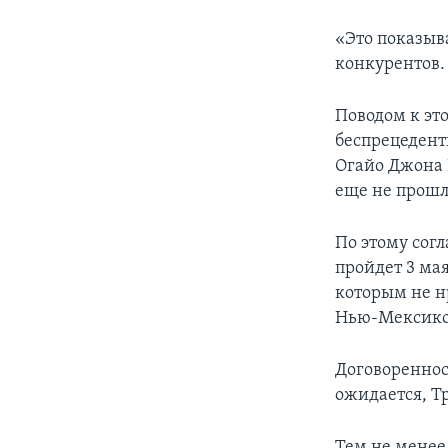
«Это показыва
конкурентов.
Поводом к эт
беспрецедентн
Огайо Джона 
еще не прошл
По этому сог
пройдет 3 ма
которым не нр
Нью-Мексико,
Договоренност
ожидается, Тр
Тем не менее