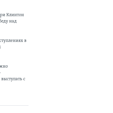
ари Клинтон
беду над
ступлениях в
х
ужно
–
 выступать с