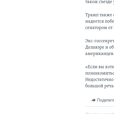
таком съезде
Трамп также 
надеется поб
сенатором от
Экс-госсекре
Делавэре и о
американцев
«Если вы хот
познакомитьс
Недостаточно
большой речь
Поделит