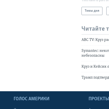
This item is part of
Темы дня
Читайте 
ABC TV: Круз р
Symanteс: нек
небезопасны
Круз и Кейсик 
Трамп подтвер
ГОЛОС АМЕРИКИ
ПРОЕКТ