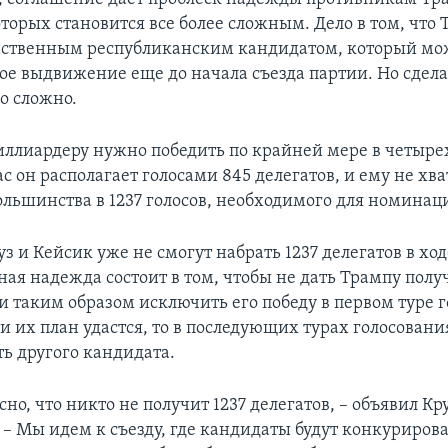
торых становится все более сложным. Дело в том, что
нственным республиканским кандидатом, который мо
ое выдвижение еще до начала съезда партии. Но сдела
о сложно.
иллиардеру нужно победить по крайней мере в четырех
с он располагает голосами 845 делегатов, и ему не хва
большинства в 1237 голосов, необходимого для номинац
з и Кейсик уже не смогут набрать 1237 делегатов в хо
ная надежда состоит в том, чтобы не дать Трампу полу
и таким образом исключить его победу в первом туре 
ли их план удастся, то в последующих турах голосован
ть другого кандидата.
но, что никто не получит 1237 делегатов, – объявил Кру
– Мы идем к съезду, где кандидаты будут конкурирова