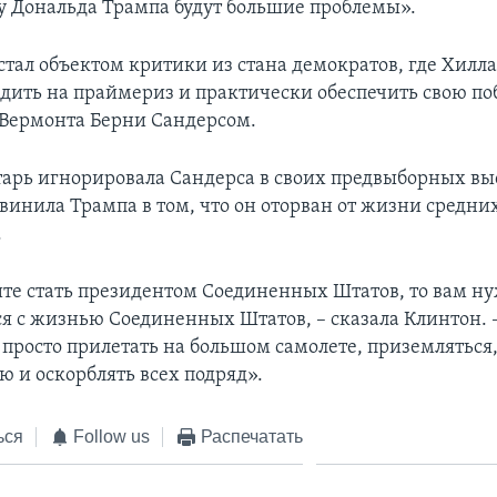
 у Дональда Трампа будут большие проблемы».
стал объектом критики из стана демократов, где Хилл
едить на праймериз и практически обеспечить свою по
 Вермонта Берни Сандерсом.
тарь игнорировала Сандерса в своих предвыборных вы
бвинила Трампа в том, что он оторван от жизни средни
.
ите стать президентом Соединенных Штатов, то вам н
я с жизнью Соединенных Штатов, – сказала Клинтон. 
 просто прилетать на большом самолете, приземляться,
ю и оскорблять всех подряд».
ься
Follow us
Распечатать