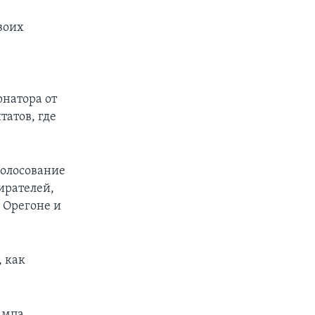
своих
рнатора от
татов, где
голосование
ирателей,
в Орегоне и
, как
ампа,