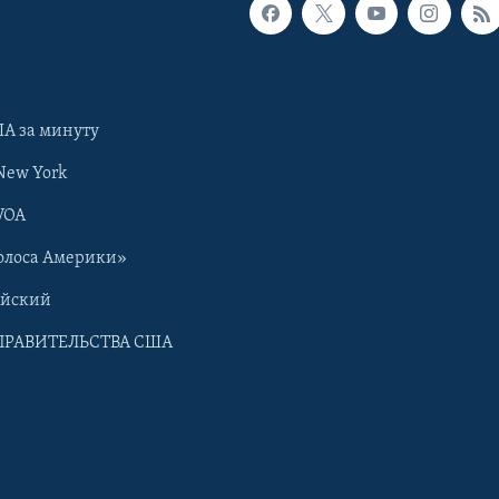
А за минуту
New York
VOA
олоса Америки»
ийский
ПРАВИТЕЛЬСТВА США