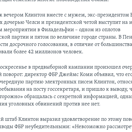
к вечером Клинтон вместе с мужем, экс-президентом
х дочерью Челси и президентской четой выступит на
 мероприятии в Филадельфии – одном из оплотов
кой партии и пятом по величине городе страны. В Пе
ти досрочного голосования, в отличие от большинства
овали более 42 миллионов человек.
оскресенье в предвыборной кампании произошел оче
поворот: директор ФБР Джеймс Коми объявил, что его
очередную партию электронных писем Клинтон, относ
ебывания на посту госсекретаря, и пришло к выводу, ч
торожно» обращалась с секретной информацией, одна
ия уголовных обвинений против нее нет.
 штаб Клинтон выразил удовлетворение по этому пово
ыводы ФБР неубедительными: «Невозможно рассмотре