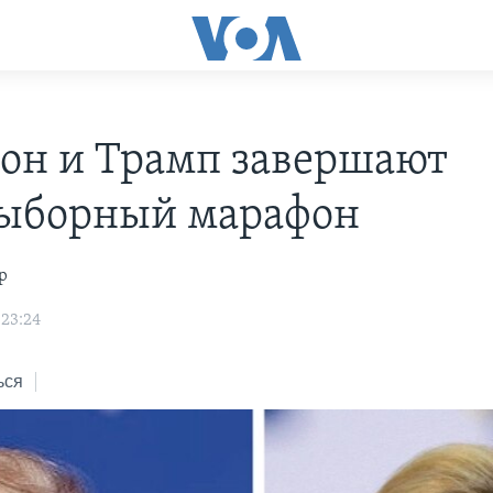
он и Трамп завершают
ыборный марафон
р
 23:24
ься