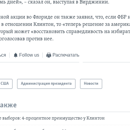
мь дней», – сказал он, выступая в Вирджинии.
ой акции во Флориде он также заявил, что, если ФБР 
о в отношении Клинтон, то «теперь решение за амери
торый может «восстановить справедливость на избира
оголосовав против нее.
ься
Follow us
Распечатать
США
Администрация президента
Новости
также
 выборов: 4-процентное преимущество у Клинтон