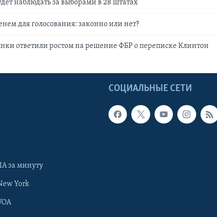
ет наблюдать за выборами в 28 штатах
енем для голосования: законно или нет?
нки ответили ростом на решение ФБР о переписке Клинтон
Ы
СОЦИАЛЬНЫЕ СЕТИ
А за минуту
New York
VOA