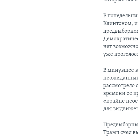
В понедельни
Клинтоном, и
предвыборном
Демократичес
нет возможнос
уже проголос
В минувшее в
неожиданный 
рассмотрело 
времени ее пр
«крайне неос
для выдвижен
Предвыборный
Трамп счел в