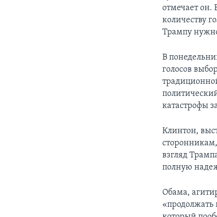
отмечает он.
количеству г
Трампу нужно 
В понедельник
голосов выбо
традиционной
политический
катастрофы з
Клинтон, выс
сторонникам,
взгляд Трампа
полную наде
Обама, агитир
«продолжать п
который пооб