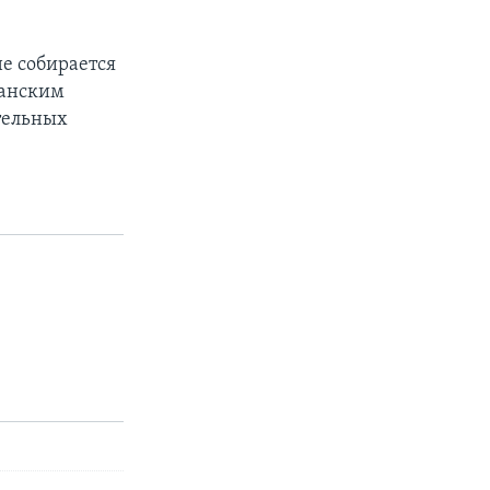
не собирается
канским
тельных