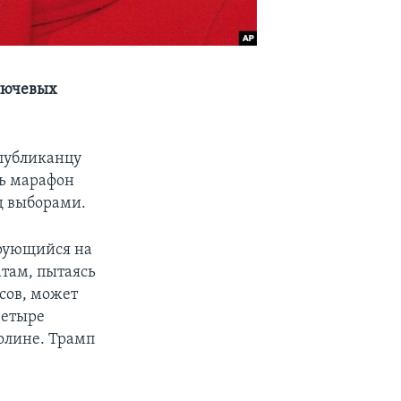
ключевых
спубликанцу
ть марафон
д выборами.
ирующийся на
атам, пытаясь
осов, может
четыре
олине. Трамп