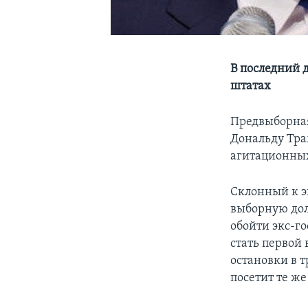
В последний 
штатах
Предвыборная
Дональду Тра
агитационных
Склонный к э
выборную дол
обойти экс-го
стать первой
остановки в 
посетит те ж