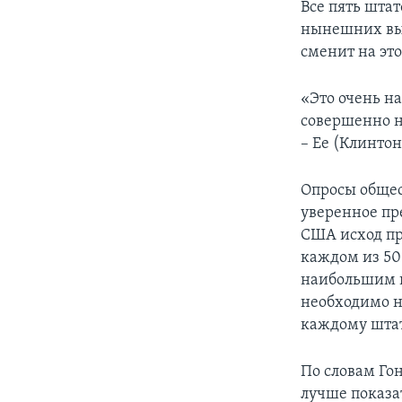
Все пять шта
нынешних выб
сменит на это
«Это очень на
совершенно н
– Ее (Клинтон
Опросы общес
уверенное пре
США исход пр
каждом из 50
наибольшим в
необходимо на
каждому штат
По словам Го
лучше показа