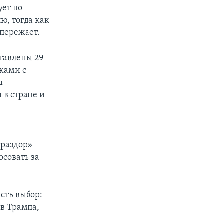
ует по
ю, тогда как
опережает.
ставлены 29
ками с
ш
 в стране и
 раздор»
осовать за
есть выбор:
ав Трампа,