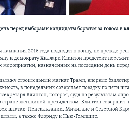
день перед выборами кандидаты борются за голоса в 
 кампания 2016 года подходит к концу, но прежде ре
мпу и демократу Хиллари Клинтон предстоит пережи
 мероприятий, назначенных на последний день пере
патажу строительный магнат Трамп, впервые баллот
жность, в понедельник совершает поездку по пяти шт
ссекретаря Клинтон, которая, судя по результатам опр
 в стране женщиной-президентом. Клинтон совершит 
трех штатах: Пенсильвании, Мичигане и Северной Кар
е штаты, а также Флориду и Нью-Гемпшир.