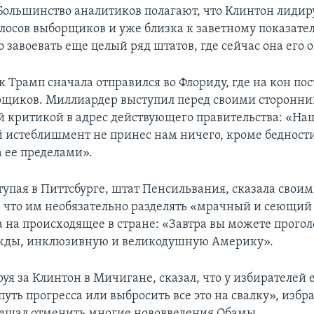
 Большинство аналитиков полагают, что Клинтон лидир
олосов выборщиков и уже близка к заветному показател
завоевать еще целый ряд штатов, где сейчас она его 
 Трамп сначала отправился во Флориду, где на кон по
рщиков. Миллиардер выступил перед своими сторонни
 критикой в адрес действующего правительства: «На
 истеблишмент не принес нам ничего, кроме бедности
а ее пределами».
тупая в Питтсбурге, штат Пенсильвания, сказала своим
 что им необязательно разделять «мрачный и сеющий
 на происходящее в стране: «Завтра вы можете прогол
жды, инклюзивную и великодушную Америку».
уя за Клинтон в Мичигане, сказал, что у избирателей 
уть прогресса или выбросить все это на свалку», избр
ещал отменить многие нововведения Обамы.