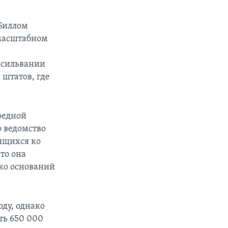
 Биллом
 масштабном
нсильвании
 штатов, где
редной
 ведомство
ящихся ко
то она
ко оснований
ду, однако
ть 650 000