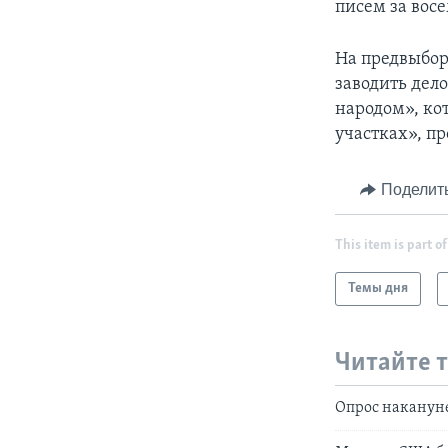
писем за восе
На предвыборн
заводить дел
народом», ко
участках», пр
Поделит
This item is part of
Темы дня
Читайте 
Опрос накануне