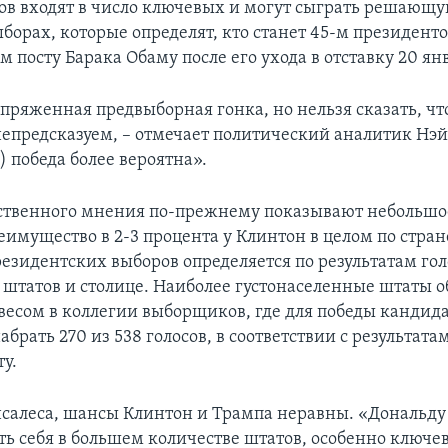
тов входят в число ключевых и могут сыграть решающу
орах, которые определят, кто станет 45-м президент
м посту Барака Обаму после его ухода в отставку 20 ян
пряженная предвыборная гонка, но нельзя сказать, что
епредсказуем, – отмечает политический аналитик Нэй
) победа более вероятна».
твенного мнения по-прежнему показывают небольшое
имущество в 2-3 процента у Клинтон в целом по стране
езидентских выборов определяется по результатам гол
 штатов и столице. Наиболее густонаселенные штаты 
есом в коллегии выборщиков, где для победы кандид
брать 270 из 538 голосов, в соответствии с результата
у.
нсалеса, шансы Клинтон и Трампа неравны. «Дональд
ть себя в большем количестве штатов, особенно ключев