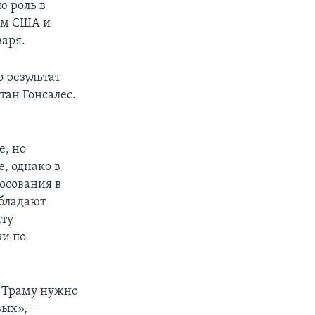
ю роль в
ом США и
варя.
 результат
тан Гонсалес.
, но
, однако в
осования в
обладают
ату
ми по
у Траму нужно
ых», –