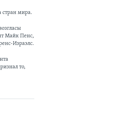
 стран мира.
возгласы
нт Майк Пенс,
ренс-Израэлс.
нта
ризнал то,