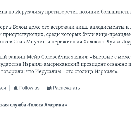
па по Иерусалиму противоречит позиции большинства
верг в Белом доме его встречали лишь аплодисменты и 
и присутствующих, среди которых были вице-президе
нсов Стив Мнучин и пережившая Холокост Луиза Лоу
ый раввин Мейр Соловейчик заявил: «Впервые с моме
сударства Израиль американский президент отважно п
 говорили: что Иерусалим – это столица Израиля».
ься
Follow us
Распечатать
ская служба «Голоса Америки»