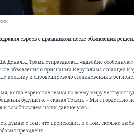
йчик
здравил евреев с праздником после объявления решен
А Дональд Трамп отпраздновал «вдвойне особенную»
осле объявления о признании Иерусалима столицей Из
ало критику и спровоцировало столкновения в регионе
емя, когда еврейские семьи по всему миру чествуют чу
бещания будущего, – сказал Трамп. – Мы с гордостью 
я и возобновляем наши давние узы».
 я думаю о том, что происходит, и о том, сколько любв
обавил президент.