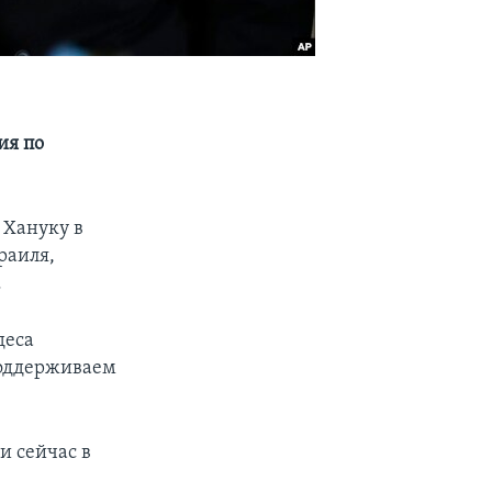
ия по
 Хануку в
раиля,
.
деса
поддерживаем
и сейчас в