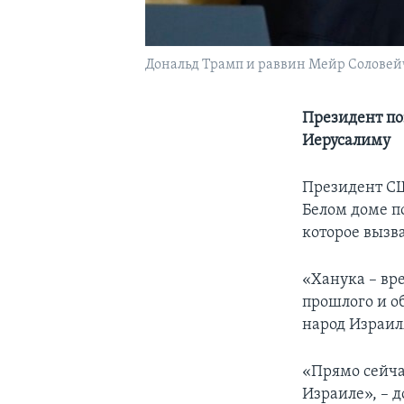
Дональд Трамп и раввин Мейр Солове
Президент по
Иерусалиму
Президент СШ
Белом доме п
которое вызв
«Ханука – вр
прошлого и о
народ Израил
«Прямо сейчас
Израиле», – д