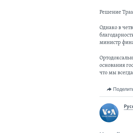
Решение Трам
Однако в чет
благодарност
министр фина
Ортодоксальн
основания го
что мы всегда
Поделит
Рус