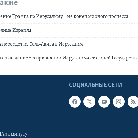
также
ение Трампа по Иерусалиму – не конец мирного процесса
олица Израиля
 переедет из Тель-Авива в Иерусалим
 с заявлением о признании Иерусалима столицей Государств
Ы
СОЦИАЛЬНЫЕ СЕТИ
А за минуту