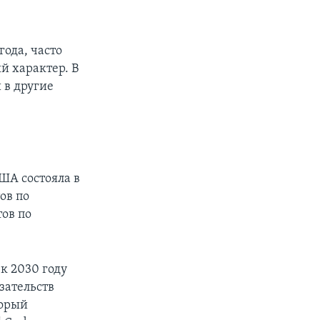
ода, часто
й характер. В
 в другие
ША состояла в
ов по
тов по
к 2030 году
зательств
торый