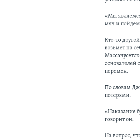
«Мы являемся
мяч и пойдем
Кто-то друго
возьмет на се
Массачусетск
основателей 
перемен.
По словам Дж
потерями.
«Наказание б
говорит он.
На вопрос, ч