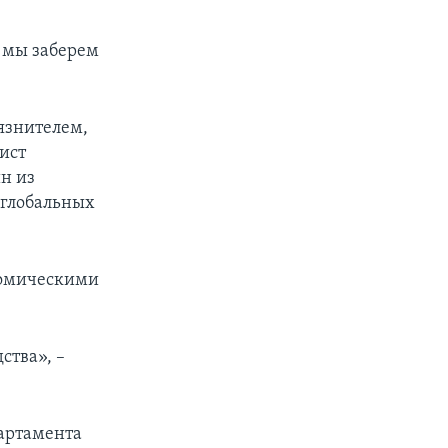
и мы заберем
рязнителем,
мист
н из
 глобальных
номическими
ства», –
партамента