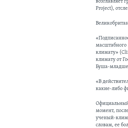
возглавляет 
Project), от
Великобритан
«Подписанное
масштабного 
климату» (Cl
климату от Г
Буша-младше
«В действите
какие-либо ф
Официальный 
момент, посл
ученый-клима
словам, ее б