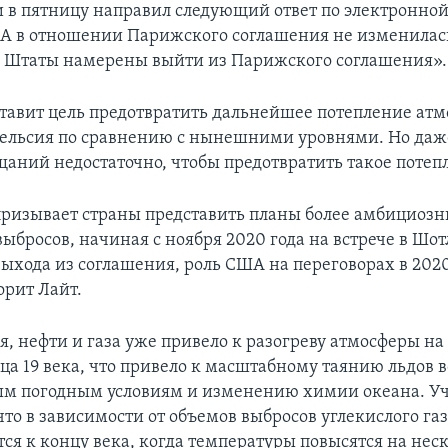
в пятницу направил следующий ответ по электронной
 в отношении Парижского соглашения не изменилас
 Штаты намерены выйти из Парижского соглашения».
тавит цель предотвратить дальнейшее потепление ат
 Цельсия по сравнению с нынешними уровнями. Но даж
ещаний недостаточно, чтобы предотвратить такое потеп
ризывает страны представить планы более амбициоз
ыбросов, начиная с ноября 2020 года на встрече в Шот
ыхода из соглашения, роль США на переговорах в 2020
орит Лайт.
, нефти и газа уже привело к разогреву атмосферы на
ца 19 века, что привело к масштабному таянию льдов в
ым погодным условиям и изменению химии океана. У
то в зависимости от объемов выбросов углекислого газ
ся к концу века, когда температуры повысятся на нес