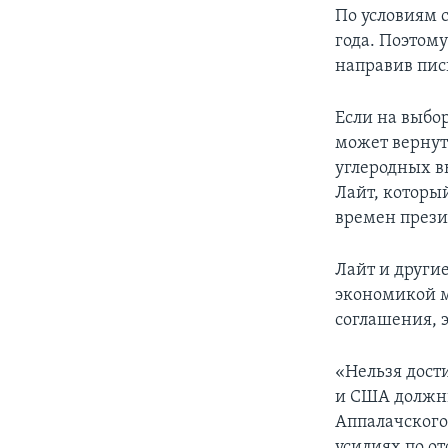
По условиям 
года. Поэтом
направив пис
Если на выбор
может вернут
углеродных в
Лайт, которы
времен прези
Лайт и други
экономикой м
соглашения, 
«Нельзя дост
и США должны
Аппалачского
усилиях по о