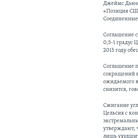
Джеймс Дьюи 
«Позиция США
Соединенные
Соглашение с
0,5-1 градус
2015 году об
Соглашение п
сокращений в
ожидаемого в
снизится, гов
Сжигание угля
Цельсия с кон
экстремальн
утверждают, ч
лишь ухудшит