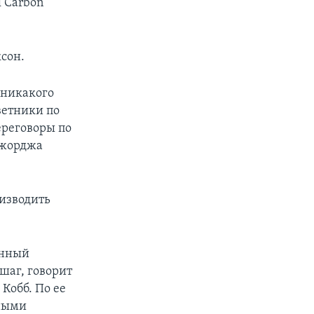
l Carbon
сон.
 никакого
ветники по
ереговоры по
Джорджа
оизводить
анный
шаг, говорит
Кобб. По ее
дными