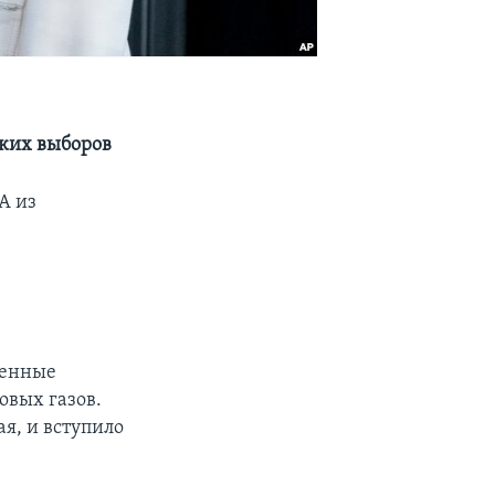
ских выборов
А из
венные
овых газов.
я, и вступило