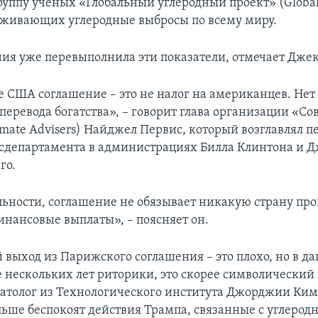
группу ученых «Глобальный углеродный проект» (Globa
слеживающих углеродные выбросы по всему миру.
ия уже перевыполнила эти показатели, отмечает Джек
 США соглашение – это не налог на американцев. Нет
перевода богатства», – говорит глава организации «Со
imate Advisers) Найджел Первис, который возглавлял п
осдепартамента в администрациях Билла Клинтона и 
го.
льности, соглашение не обязывает никакую страну пр
инансовые выплаты», – поясняет он.
выход из Парижского соглашения – это плохо, но в д
е нескольких лет риторики, это скорее символический 
толог из Технологического института Джорджии Ким 
ольше беспокоят действия Трампа, связанные с углеро