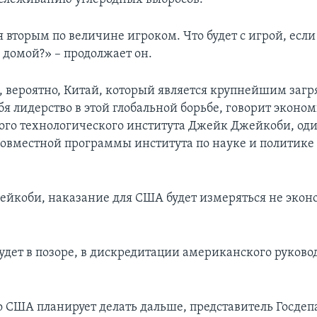
 вторым по величине игроком. Что будет с игрой, есл
 домой?» – продолжает он.
й, вероятно, Китай, который является крупнейшим заг
бя лидерство в этой глобальной борьбе, говорит эконо
ого технологического института Джейк Джейкоби, оди
совместной программы института по науке и политике
ейкоби, наказание для США будет измеряться не эко
удет в позоре, в дискредитации американского руковод
то США планирует делать дальше, представитель Госде