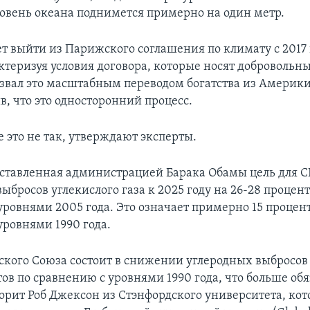
уровень океана поднимется примерно на один метр.
т выйти из Парижского соглашения по климату с 2017 г
ктеризуя условия договора, которые носят добровольны
азвал это масштабным переводом богатства из Америки
в, что это односторонний процесс.
 это не так, утверждают эксперты.
ставленная администрацией Барака Обамы цель для С
бросов углекислого газа к 2025 году на 26-28 процент
уровнями 2005 года. Это означает примерно 15 процен
уровнями 1990 года.
ского Союза состоит в снижении углеродных выбросов 
ов по сравнению с уровнями 1990 года, что больше обя
орит Роб Джексон из Стэнфордского университета, ко