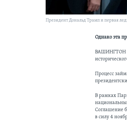
Президент Дональд Трамп и первая ле
Однако эта п
ВАШИНГТОН –
историческог
Процесс займ
президентски
В рамках Пар
национальные
Соглашение б
в силу 4 ноябр