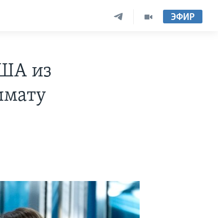
ЭФИР
США из
имату