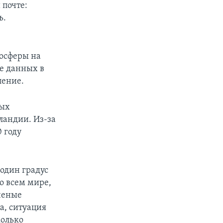
 почте:
ь.
мосферы на
е данных в
ление.
ных
ландии. Из-за
 году
 один градус
о всем мире,
ченые
а, ситуация
колько