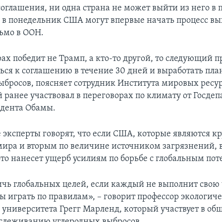
соглашения, ни одна страна не может выйти из него в 
у в понедельник США могут впервые начать процесс вы
ьмо в ООН.
ах победит не Трамп, а кто-то другой, то следующий 
ься к соглашению в течение 30 дней и выработать пл
ыбросов, поясняет сотрудник Института мировых ресу
й ранее участвовал в переговорах по климату от Госде
дента Обамы.
е эксперты говорят, что если США, которые являются 
ира и вторым по величине источником загрязнений, 
это нанесет ущерб усилиям по борьбе с глобальным по
ичь глобальных целей, если каждый не выполнит свою 
 играть по правилам», – говорит профессор экологиче
 университета Грегг Марленд, который участвует в о
тслеживанию углеродных выбросов.