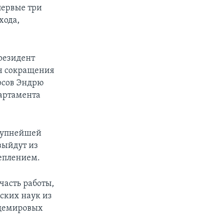
первые три
хода,
президент
ан сокращения
рсов Эндрю
партамента
крупнейшей
выйдут из
теплением.
часть работы,
ских наук из
бщемировых