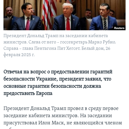
Learning English
СОЦИАЛЬНЫЕ СЕТИ
Президент Дональд Трамп на заседании кабинета
министров. Слева от него – госсекретарь Марко Рубио.
Справа – глава Пентагона Пит Хегсет. Белый дом, 26
Языки
февраля 2025 г.
Отвечая на вопрос о предоставлении гарантий
безопасности Украине, президент заявил, что
основные гарантии безопасности должна
предоставить Европа
Президент Дональд Трамп провел в среду первое
заседание кабинета министров. На заседании
присутствовал Илон Маск, не являющийся членом