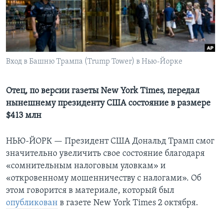
Learning English
СОЦИАЛЬНЫЕ СЕТИ
Вход в Башню Трампа (Trump Tower) в Нью-Йорке
Языки
Отец, по версии газеты New York Times, передал
нынешнему президенту США состояние в размере
$413 млн
НЬЮ-ЙОРК —
Президент США Дональд Трамп смог
значительно увеличить свое состояние благодаря
«сомнительным налоговым уловкам» и
«откровенному мошенничеству с налогами». Об
этом говорится в материале, который был
опубликован
в газете New York Times 2 октября.