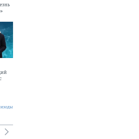
езнь
и»
щий
c
пизоды