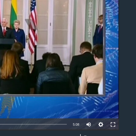
able
5:08