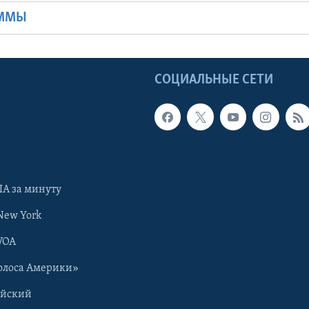
АММЫ
Ы
СОЦИАЛЬНЫЕ СЕТИ
А за минуту
New York
VOA
олоса Америки»
ийский