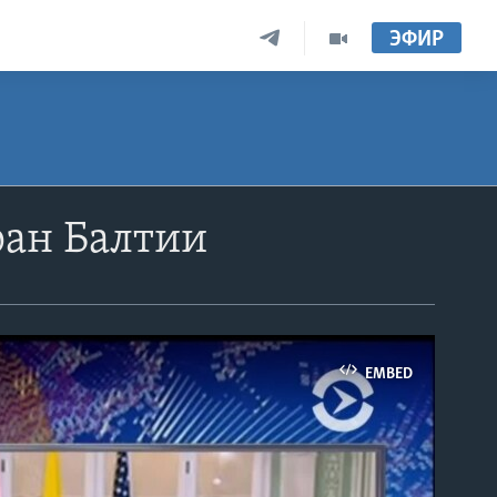
ЭФИР
ран Балтии
EMBED