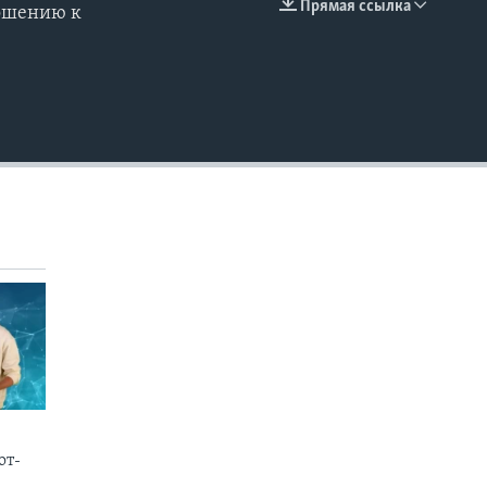
Прямая ссылка
ношению к
EMBED
от-