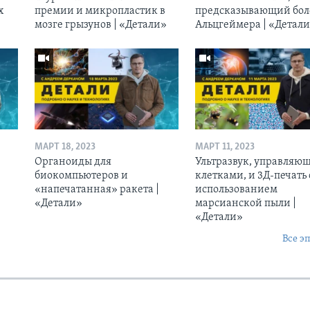
х
премии и микропластик в
предсказывающий бол
мозге грызунов | «Детали»
Альцгеймера | «Детал
МАРТ 18, 2023
МАРТ 11, 2023
Органоиды для
Ультразвук, управляю
биокомпьютеров и
клетками, и 3Д-печать 
«напечатанная» ракета |
использованием
«Детали»
марсианской пыли |
«Детали»
Все э
Ы