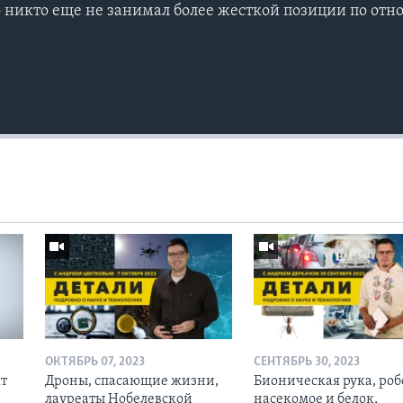
о никто еще не занимал более жесткой позиции по от
ОКТЯБРЬ 07, 2023
СЕНТЯБРЬ 30, 2023
кт
Дроны, спасающие жизни,
Бионическая рука, роб
лауреаты Нобелевской
насекомое и белок,