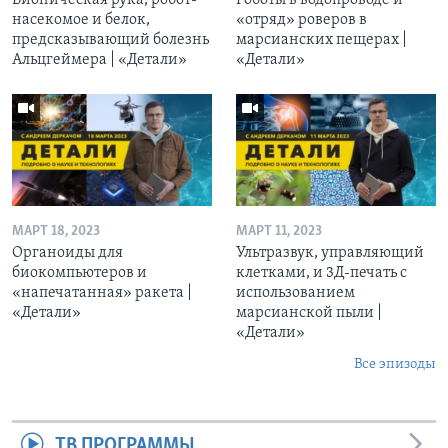
насекомое и белок,
«отряд» роверов в
предсказывающий болезнь
марсианских пещерах |
Альцгеймера | «Детали»
«Детали»
МАРТ 18, 2023
МАРТ 11, 2023
Органоиды для
Ультразвук, управляющий
биокомпьютеров и
клетками, и 3Д-печать c
«напечатанная» ракета |
использованием
«Детали»
марсианской пыли |
«Детали»
Все эпизоды
ТВ ПРОГРАММЫ