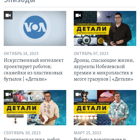
Эпизоды
ОКТЯБРЬ 14, 2023
ОКТЯБРЬ 07, 2023
Искусственный интеллект
Дроны, спасающие жизни,
проектирует роботов;
лауреаты Нобелевской
скамейки из пластиковых
премии и микропластик в
бутылок | «Детали»
мозге грызунов | «Детали»
СЕНТЯБРЬ 30, 2023
МАРТ 25, 2023
Бионическая рука, робот-
Роботы в водопроводе и