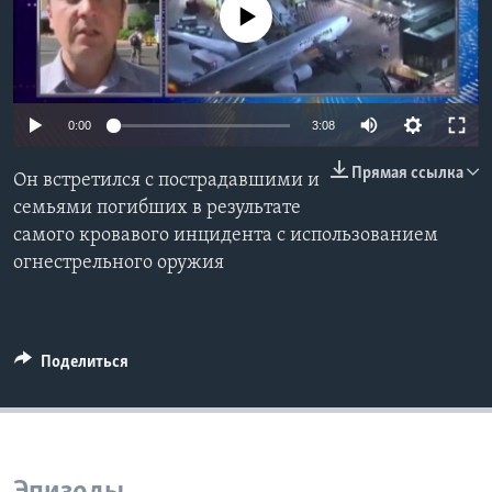
No media source currently available
Learning English
СОЦИАЛЬНЫЕ СЕТИ
0:00
3:08
Прямая ссылка
Он встретился с пострадавшими и
Языки
семьями погибших в результате
самого кровавого инцидента с использованием
огнестрельного оружия
Поделиться