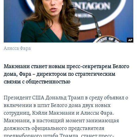
Learning English
СОЦИАЛЬНЫЕ СЕТИ
Алисса Фара
Языки
Макэнани станет новым пресс-секретарем Белого
дома, Фара – директором по стратегическим
связям с общественностью
Президент США Дональд Трамп в среду объявил о
включении в штат Белого дома двух новых
сотрудниц, Кэйли Макэнани и Алиссы Фара.
Макэнани, в настоящий момент занимающая
должность официального представителя
предвыборного штаба Трампа, станет пресс-