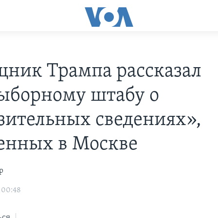
ник Трампа рассказал
ыборному штабу о
зительных сведениях»,
енных в Москве
р
 00:48
ься