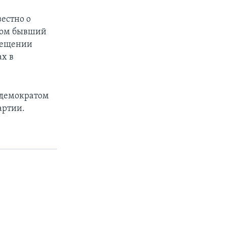
вестно о
ором бывший
осещении
ах в
 демократом
артии.