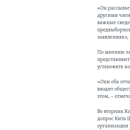
«Он рассылае
другими член
важные сведе
предвыборного
заявлениях»,
По мнению за
представляют
установить к
«Они оба отч
вводит общес
этом, – отмеч
Во вторник К
допрос Кита Ш
организации 