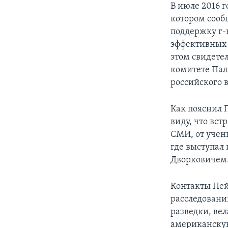
В июле 2016 
котором сооб
поддержку г-
эффективных
этом свидете
комитете Пал
российского 
Как пояснил П
виду, что вст
СМИ, от учен
где выступал
Дворковичем
Контакты Пей
расследовани
разведки, ве
американскую