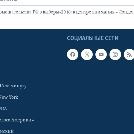
вмешательства РФ в выборы-2016: в центре внимания – Лондо
Ы
СОЦИАЛЬНЫЕ СЕТИ
А за минуту
New York
VOA
олоса Америки»
ийский