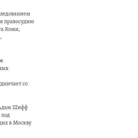
следованием
ия правосудию
са Коми,
,
дж
жных
удничает со
 Адам Шифф
 под
дил в Москву