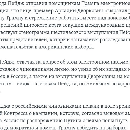
года Пейдж отправил помощникам Трампа электронное
щил, что вице-премьер Аркадий Дворкович «выразил
ну Трампу и стремление работать вместе над поиском 
 решений широкого круга текущих международных пр
льствует стенограмма шестичасового выступления Пей
аты представителей, который занимается расследова
вмешательства в американские выборы.
ейдж, отвечая на вопрос об этом электронном письме,
речался с чиновниками лично, но узнал об их взглядах
ых в России, а также из выступления Дворковича на к
 и сам Пейдж. По словам Пейджа, он «мельком поздоро
.
джа с российскими чиновниками попали в поле зрен
й Конгресса о кампании, которую, согласно выводам 
ла Россия по распоряжению Путина с целью пошатнуть
 демократию и помочь Трампу победить на выборах.