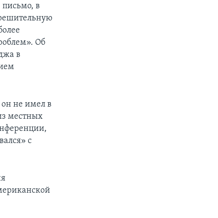
 письмо, в
 решительную
более
облем». Об
джа в
нием
 он не имел в
 из местных
онференции,
вался» с
ия
американской