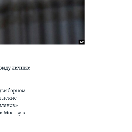
 виду личные
едвыборном
л некие
членов»
в Москву в