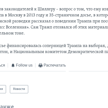
в законодателей к Шиллеру – вопрос о том, что ему из
па в Москву в 2013 году и 35-страничном досье, в кот
нской разведки рассказал о поведении Трампа при п
сс Вселенная». Сам Трамп отозвался об этих материал
льном тоне.
осье финансировалась соперницей Трампа на выборах,
тон, и Национальным комитетом Демократической п
ься
Follow us
Распечатать
ия
Новости
также