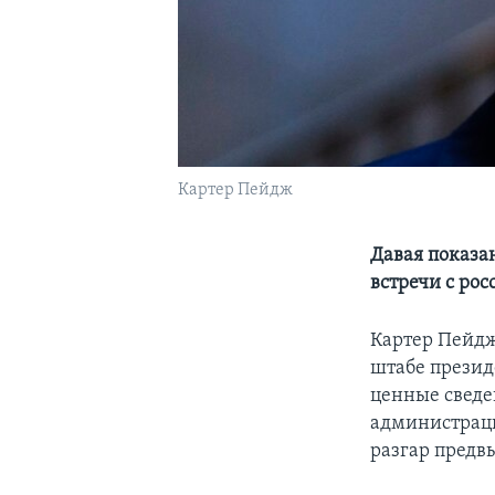
Картер Пейдж
Давая показа
встречи с ро
Картер Пейдж
штабе презид
ценные сведе
администраци
разгар предв