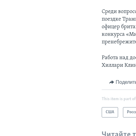
Среди вопросо
поездке Трам
офицер брита
конкурса «Ми
пренебрежите
Работа над д
Хиллари Клин
Поделит
This item is part of
США
Росс
Читайте 