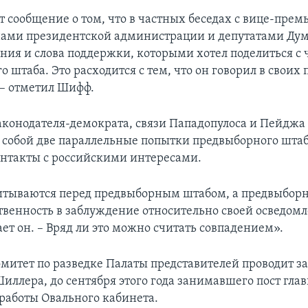
т сообщение о том, что в частных беседах с вице-прем
ами президентской администрации и депутатами Ду
ния и слова поддержки, которыми хотел поделиться с
 штаба. Это расходится с тем, что он говорил в своих
 – отметил Шифф.
конодателя-демократа, связи Пападопулоса и Пейджа 
 собой две параллельные попытки предвыборного шта
онтакты с российскими интересами.
итываются перед предвыборным штабом, а предвыбор
твенность в заблуждение относительно своей осведомл
ает он. – Вряд ли это можно считать совпадением».
омитет по разведке Палаты представителей проводит 
иллера, до сентября этого года занимавшего пост гла
работы Овального кабинета.