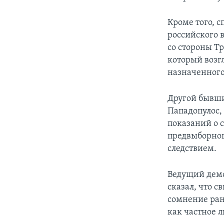
Кроме того, 
российского 
со стороны Т
который возг
назначенного
Другой бывш
Пападопулос,
показаний о 
предвыборног
следствием.
Ведущий демо
сказал, что 
сомнение ран
как частное л