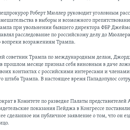
спецпрокурор Роберт Мюллер руководит уголовным рас
вмешательства в выборы и возможного препятствован
рампа при увольнении бывшего директора ФБР Джейм
лавлял расследование по российскому делу до Мюллера
 вопреки возражениям Трампа.
ий советник Трампа по международным делам, Джор
 в прошлом месяце признал себя виновным в даче ло
своих контактах с российскими интересами и членами
о штаба Трампа. В настоящее время Пападопулос сотр
крат в Комитете по разведке Палаты представителей
свидетельские показания Пейджа в Конгрессе поставили
ее сделанное им публичное заявление о том, что он ез
ицо.