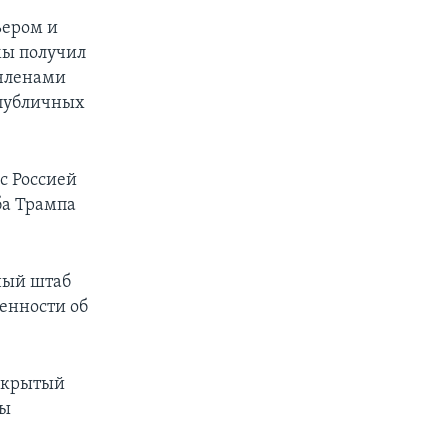
ьером и
мы получил
 членами
 публичных
с Россией
ба Трампа
ный штаб
енности об
закрытый
вы