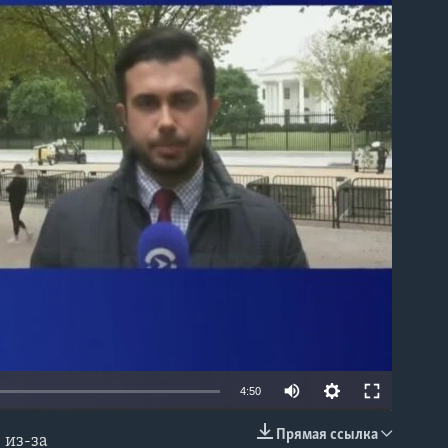
able
4:50
Прямая ссылка
 из-за
EMBED