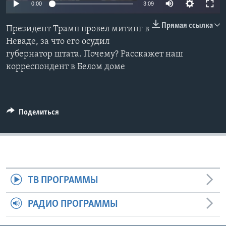
0:00
3:09
Learning English
Прямая ссылка
Президент Трамп провел митинг в
Неваде, за что его осудил
СОЦИАЛЬНЫЕ СЕТИ
губернатор штата. Почему? Расскажет наш
корреспондент в Белом доме
Языки
Поделиться
ТВ ПРОГРАММЫ
РАДИО ПРОГРАММЫ