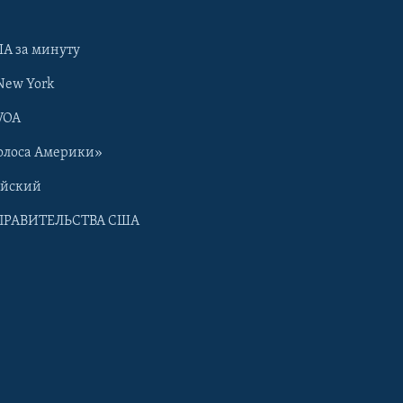
А за минуту
New York
VOA
олоса Америки»
ийский
ПРАВИТЕЛЬСТВА США