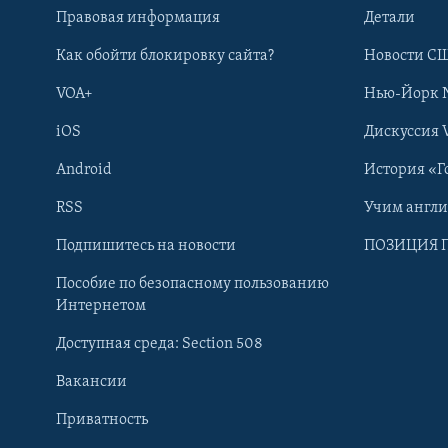
Правовая информация
Детали
Как обойти блокировку сайта?
Новости СШ
VOA+
Нью-Йорк 
iOS
Дискуссия 
Android
История «Г
RSS
Учим англ
Learning English
Подпишитесь на новости
ПОЗИЦИЯ 
Пособие по безопасному пользованию
СОЦИАЛЬНЫЕ СЕТИ
Интернетом
Доступная среда: Section 508
Вакансии
Приватность
Языки