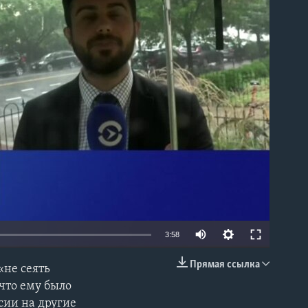
able
3:58
Прямая ссылка
«не сеять
EMBED
что ему было
сии на другие