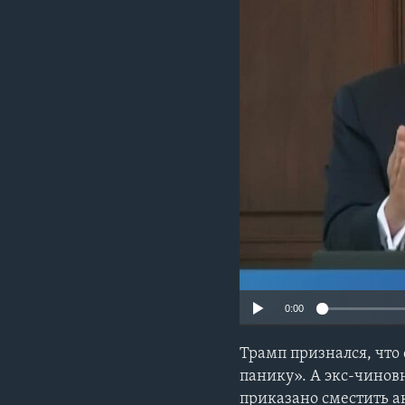
0:00
Трамп признался, что
панику». А экс-чинов
приказано сместить а