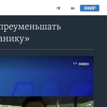
ЭФИР
 преуменьшать
панику»
EMBED