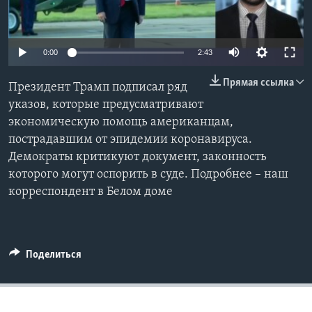
Learning English
0:00
2:43
СОЦИАЛЬНЫЕ СЕТИ
Прямая ссылка
Президент Трамп подписал ряд
указов, которые предусматривают
экономическую помощь американцам,
Языки
пострадавшим от эпидемии коронавируса.
Демократы критикуют документ, законность
которого могут оспорить в суде. Подробнее – наш
корреспондент в Белом доме
Поделиться