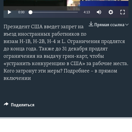
Learning English
0:00
4:13
Прямая ссылка
СОЦИАЛЬНЫЕ СЕТИ
Президент США введет запрет на
въезд иностранных работников по
визам H-1B, H-2B, H-4 и L. Ограничения продлятся
до конца года. Также до 31 декабря продлят
Языки
ограничения на выдачу грин-карт, чтобы
«устранить конкуренцию в США» за рабочие места.
Кого затронут эти меры? Подробнее – в прямом
включении
Поделиться