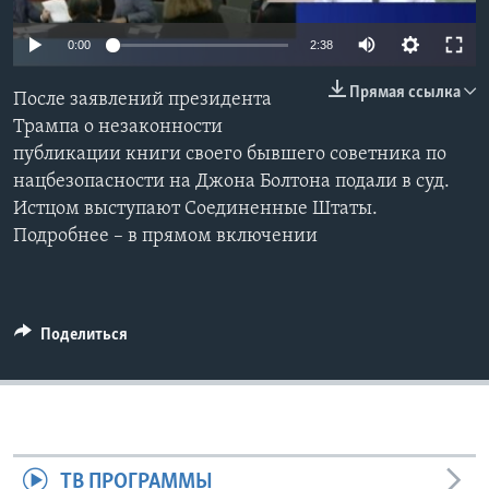
Learning English
0:00
2:38
Прямая ссылка
СОЦИАЛЬНЫЕ СЕТИ
После заявлений президента
Трампа о незаконности
публикации книги своего бывшего советника по
нацбезопасности на Джона Болтона подали в суд.
Языки
Истцом выступают Соединенные Штаты.
Подробнее – в прямом включении
Поделиться
ТВ ПРОГРАММЫ