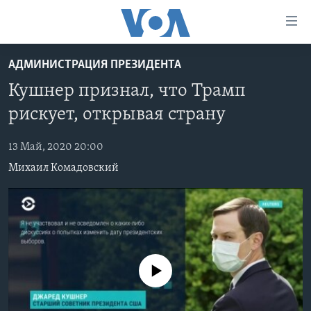
Линки
доступности
Перейти
АДМИНИСТРАЦИЯ ПРЕЗИДЕНТА
на
ГЛАВНОЕ
Кушнер признал, что Трамп
основной
ПРОГРАММЫ
контент
рискует, открывая страну
ПРОЕКТЫ
Перейти
АМЕРИКА
к
13 Май, 2020 20:00
ЭКСПЕРТИЗА
НОВОСТИ ЗА МИНУТУ
УЧИМ АНГЛИЙСКИЙ
основной
Михаил Комадовский
ИНТЕРВЬЮ
ИТОГИ
НАША АМЕРИКАНСКАЯ ИСТОРИЯ
навигации
Перейти
ФАКТЫ ПРОТИВ ФЕЙКОВ
ПОЧЕМУ ЭТО ВАЖНО?
А КАК В АМЕРИКЕ?
в
ЗА СВОБОДУ ПРЕССЫ
ДИСКУССИЯ VOA
АРТЕФАКТЫ
поиск
УЧИМ АНГЛИЙСКИЙ
ДЕТАЛИ
АМЕРИКАНСКИЕ ГОРОДКИ
No media source currently available
ВИДЕО
НЬЮ-ЙОРК NEW YORK
ТЕСТЫ
ПОДПИСКА НА НОВОСТИ
АМЕРИКА. БОЛЬШОЕ ПУТЕШЕСТВИЕ