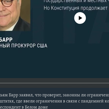
No media source currently avail
ям Барр заявил, что проверит, законны ли ограничени
штатах, где ввели ограничения в связи с пандемией к
еспондент в Белом доме