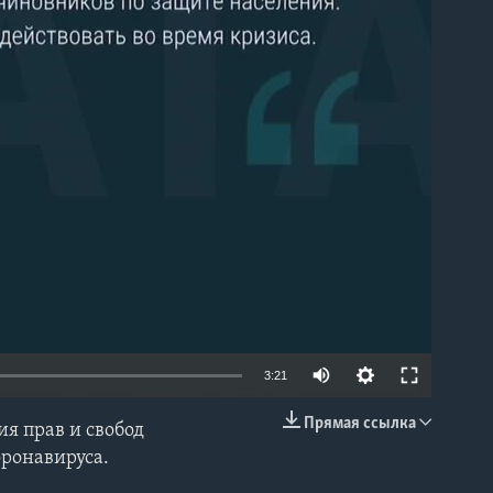
able
3:21
Прямая ссылка
я прав и свобод
EMBED
оронавируса.