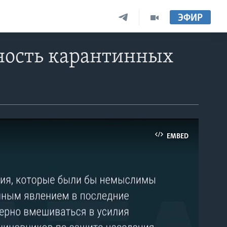
ЭФИР
ность карантинных
EMBED