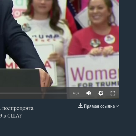
able
4:07
Прямая ссылка
а полпроцента
EMBED
9 в США?