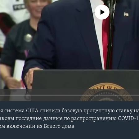
No media source currently avail
я система США снизила базовую процентную ставку н
Каковы последние данные по распространению COVID-1
ом включении из Белого дома