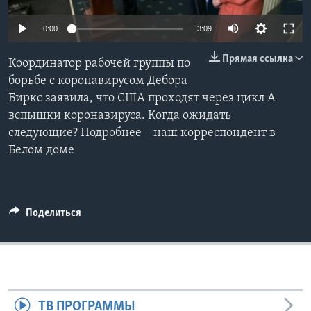
Learning English
0:00
3:09
Прямая ссылка
СОЦИАЛЬНЫЕ СЕТИ
Координатор рабочей группы по
борьбе с коронавирусом Дебора
Биркс заявила, что США проходят через цикл А
вспышки коронавируса. Когда ожидать
Языки
следующие? Подробнее – наш корреспондент в
Белом доме
Поделиться
ТВ ПРОГРАММЫ