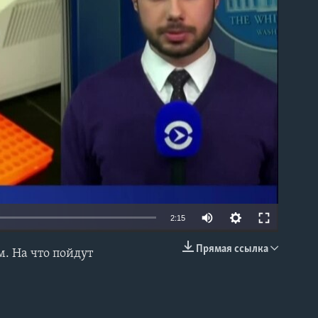
able
2:15
Прямая ссылка
м. На что пойдут
EMBED