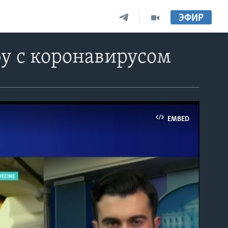
ЭФИР
бу с коронавирусом
EMBED