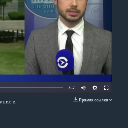
able
3:17
Прямая ссылка
чание и
EMBED