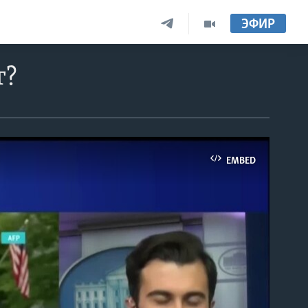
ЭФИР
т?
EMBED