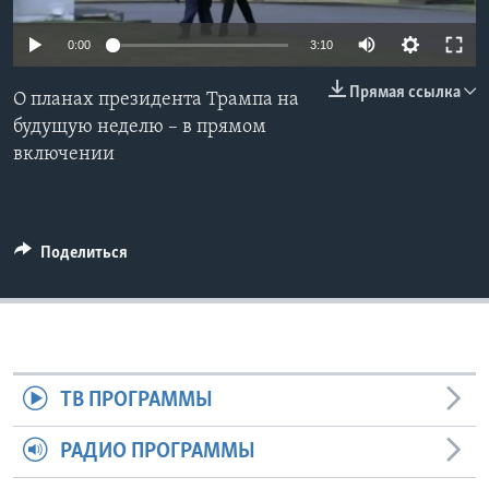
Learning English
0:00
3:10
Прямая ссылка
СОЦИАЛЬНЫЕ СЕТИ
О планах президента Трампа на
будущую неделю – в прямом
включении
Языки
Поделиться
ТВ ПРОГРАММЫ
РАДИО ПРОГРАММЫ