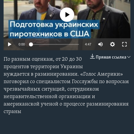
Learning English
No media source currently available
СОЦИАЛЬНЫЕ СЕТИ
0:00
4:47
Языки
Прямая ссылка
По разным оценкам, от 20 до 30
процентов территории Украины
нуждается в разминировании. «Голос Америки»
поговорил со специалистом Госслужбы по вопросам
чрезвычайных ситуаций, сотрудником
неправительственной организации и
американской ученой о процессе разминирования
страны