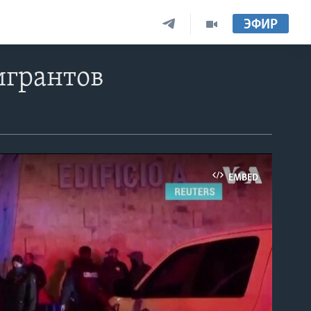
ЭФИР
игрантов
EMBED