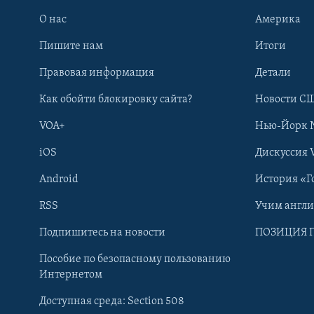
О нас
Америка
Пишите нам
Итоги
Правовая информация
Детали
Как обойти блокировку сайта?
Новости СШ
VOA+
Нью-Йорк 
iOS
Дискуссия 
Android
История «Г
RSS
Учим англ
Learning English
Подпишитесь на новости
ПОЗИЦИЯ 
Пособие по безопасному пользованию
СОЦИАЛЬНЫЕ СЕТИ
Интернетом
Доступная среда: Section 508