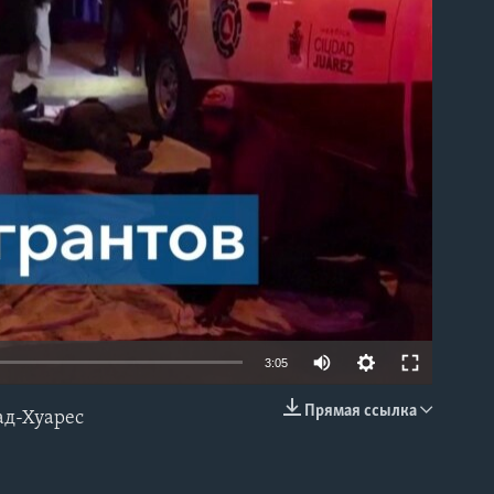
able
3:05
Прямая ссылка
ад-Хуарес
EMBED