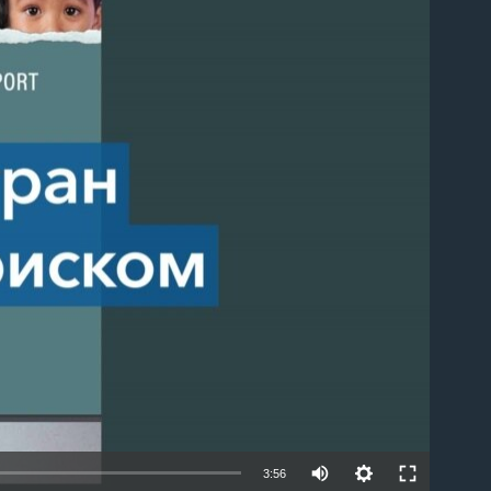
able
3:56