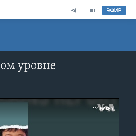
ЭФИР
ном уровне
EMBED