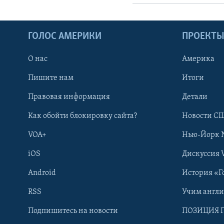
ГОЛОС АМЕРИКИ
ПРОЕКТ
О нас
Америка
Пишите нам
Итоги
Правовая информация
Детали
Как обойти блокировку сайта?
Новости СШ
VOA+
Нью-Йорк 
iOS
Дискуссия 
Android
История «Г
RSS
Учим англ
Learning English
Подпишитесь на новости
ПОЗИЦИЯ 