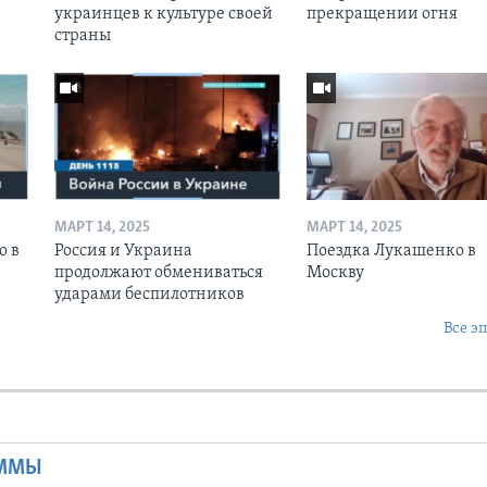
украинцев к культуре своей
прекращении огня
страны
МАРТ 14, 2025
МАРТ 14, 2025
о в
Россия и Украина
Поездка Лукашенко в
продолжают обмениваться
Москву
ударами беспилотников
Все э
Ы
АММЫ