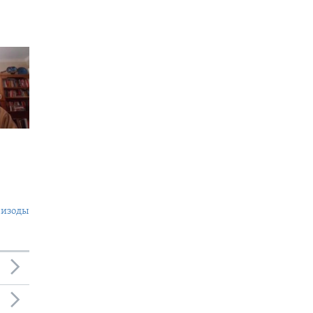
пизоды