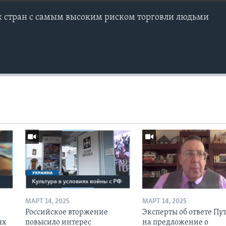
ок стран с самым высоким риском торговли людьми
МАРТ 14, 2025
МАРТ 14, 2025
Российское вторжение
Эксперты об ответе Пу
ях
повысило интерес
на предложение о