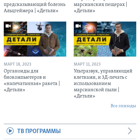
предсказывающий болезнь
марсианских пещерах |
Альцгеймера | «Детали»
«Детали»
МАРТ 18, 2023
МАРТ 11, 2023
Органоиды для
Ультразвук, управляющий
биокомпьютеров и
клетками, и 3Д-печать c
«напечатанная» ракета |
использованием
«Детали»
марсианской пыли |
«Детали»
Все эпизоды
ТВ ПРОГРАММЫ