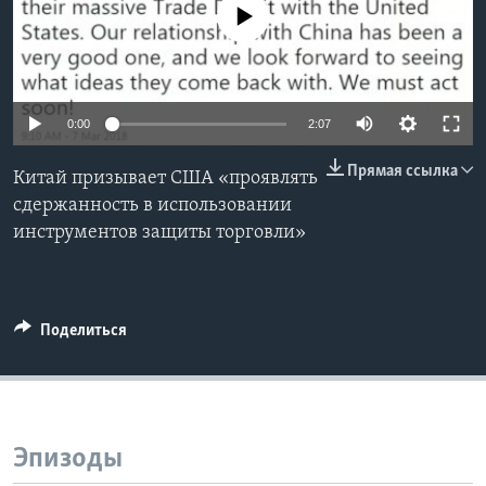
No media source currently available
Learning English
СОЦИАЛЬНЫЕ СЕТИ
0:00
2:07
Прямая ссылка
Китай призывает США «проявлять
Языки
сдержанность в использовании
инструментов защиты торговли»
Поделиться
Эпизоды