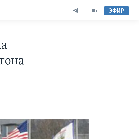
ЭФИР
ла
гона