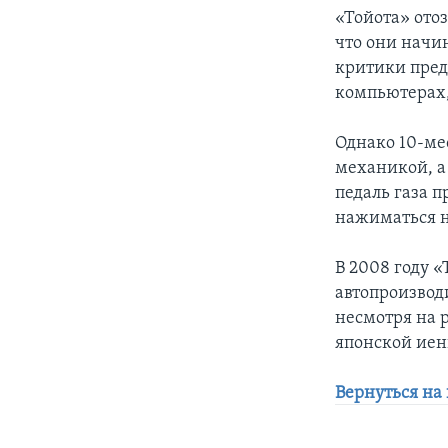
«Тойота» ото
что они начи
критики пред
компьютерах,
Однако 10-ме
механикой, а
педаль газа 
нажиматься н
В 2008 году «
автопроизвод
несмотря на 
японской иен
Вернуться на