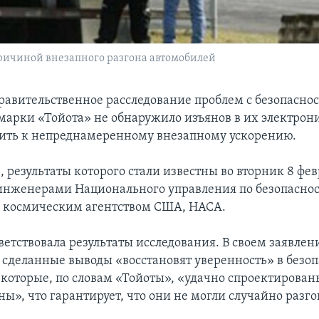
ричиной внезапного разгона автомобилей
равительственное расследование проблем с безопасно
марки «Тойота» не обнаружило изъянов в их электрон
ить к непреднамеренному внезапному ускорению.
 результаты которого стали известны во вторник 8 фев
инженерами Национального управления по безопаснос
и космическим агентством США, НАСА.
ветствовала результаты исследования. В своем заявле
о сделанные выводы «восстановят уверенность» в безоп
 которые, по словам «Тойоты», «удачно спроектирова
ы», что гарантирует, что они не могли случайно разго