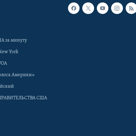
А за минуту
New York
VOA
олоса Америки»
ийский
ПРАВИТЕЛЬСТВА США