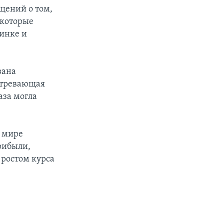
щений о том,
екоторые
чинке и
вана
стревающая
аза могла
в мире
рибыли,
 ростом курса