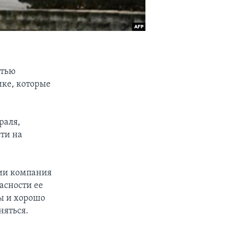
стью
ике, которые
раля,
ти на
нии компания
асности ее
ны и хорошо
няться.