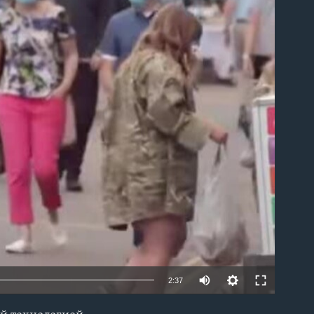
able
2:37