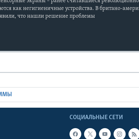
сенсорные экраны – ранее считавшиеся революционно
тся как негигиеничные устройства. В британо-амер
аявили, что нашли решение проблемы
Ы
АММЫ
Ы
СОЦИАЛЬНЫЕ СЕТИ