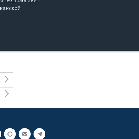
й технологией –
EMBED
иканской