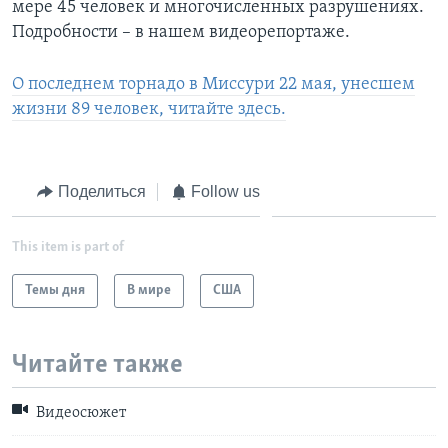
мере 45 человек и многочисленных разрушениях.
Подробности – в нашем видеорепортаже.
Learning English
О последнем торнадо в Миссури 22 мая, унесшем
СОЦИАЛЬНЫЕ СЕТИ
жизни 89 человек, читайте здесь.
Языки
Поделиться
Follow us
This item is part of
Темы дня
В мире
США
Читайте также
Видеосюжет