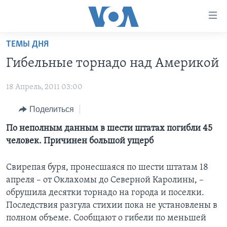
Линки
доступности
Перейти
ТЕМЫ ДНЯ
на
ГЛАВНОЕ
Гибельные торнадо над Америкой
основной
ПРОГРАММЫ
контент
18 Апрель, 2011 03:00
ПРОЕКТЫ
Перейти
АМЕРИКА
к
ЭКСПЕРТИЗА
Поделиться
НОВОСТИ ЗА МИНУТУ
УЧИМ АНГЛИЙСКИЙ
основной
ИНТЕРВЬЮ
ИТОГИ
НАША АМЕРИКАНСКАЯ ИСТОРИЯ
По неполным данным в шести штатах погибли 45
навигации
человек. Причинен большой ущерб
Перейти
ФАКТЫ ПРОТИВ ФЕЙКОВ
ПОЧЕМУ ЭТО ВАЖНО?
А КАК В АМЕРИКЕ?
в
ЗА СВОБОДУ ПРЕССЫ
ДИСКУССИЯ VOA
АРТЕФАКТЫ
поиск
Свирепая буря, пронесшаяся по шести штатам 18
апреля – от Оклахомы до Северной Каролины, –
УЧИМ АНГЛИЙСКИЙ
ДЕТАЛИ
АМЕРИКАНСКИЕ ГОРОДКИ
обрушила десятки торнадо на города и поселки.
ВИДЕО
НЬЮ-ЙОРК NEW YORK
ТЕСТЫ
Последствия разгула стихии пока не установлены в
полном объеме. Сообщают о гибели по меньшей
ПОДПИСКА НА НОВОСТИ
АМЕРИКА. БОЛЬШОЕ ПУТЕШЕСТВИЕ