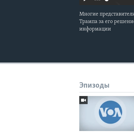
Многие представител
Трампа за его решени
информации
Эпизоды