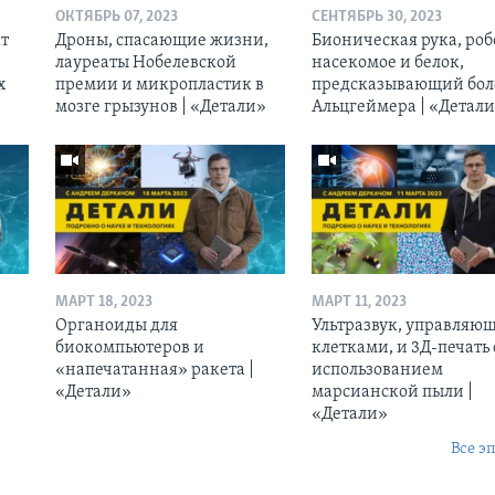
ОКТЯБРЬ 07, 2023
СЕНТЯБРЬ 30, 2023
кт
Дроны, спасающие жизни,
Бионическая рука, роб
лауреаты Нобелевской
насекомое и белок,
х
премии и микропластик в
предсказывающий бол
мозге грызунов | «Детали»
Альцгеймера | «Детал
МАРТ 18, 2023
МАРТ 11, 2023
Органоиды для
Ультразвук, управляю
биокомпьютеров и
клетками, и 3Д-печать 
«напечатанная» ракета |
использованием
«Детали»
марсианской пыли |
«Детали»
Все э