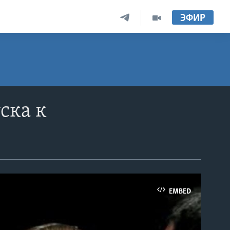
ЭФИР
ска к
EMBED