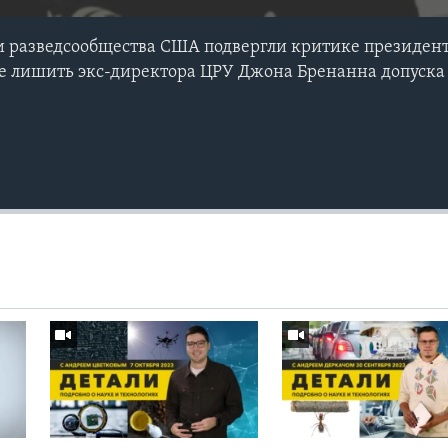
и разведсообщества США подвергли критике президен
е лишить экс-директора ЦРУ Джона Бренанна допуска