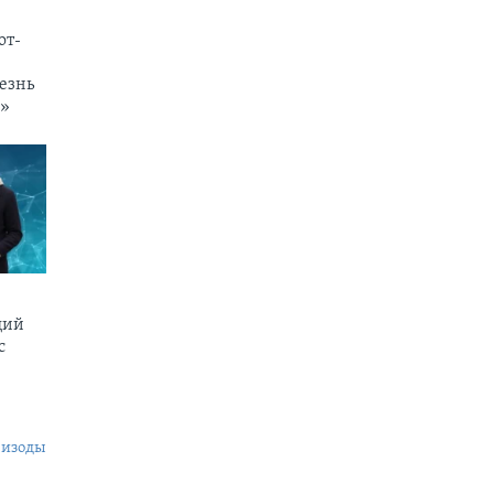
от-
езнь
и»
щий
c
пизоды