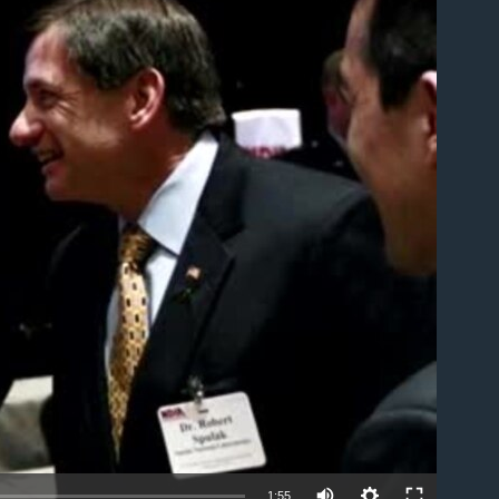
able
1:55