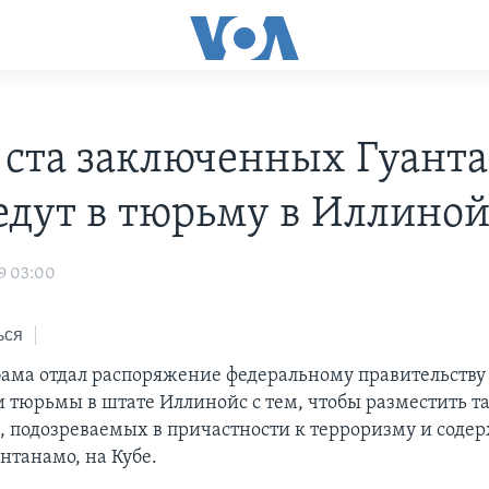
 ста заключенных Гуант
едут в тюрьму в Иллиной
9 03:00
ься
ама отдал распоряжение федеральному правительству
 тюрьмы в штате Иллинойс с тем, чтобы разместить та
 подозреваемых в причастности к терроризму и соде
нтанамо, на Кубе.