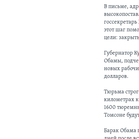
В письме, ад
высокопостав
госсекретарь
этот шаг пом
цели: закрыт
Губернатор К
Обамы, подче
новых рабочи
долларов.
Тюрьма строг
километрах к 
1600 тюремны
Томсоне буду
Барак Обама 
дней после в