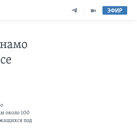
ЭФИР
анамо
се
 о
м около 100
ржащихся под