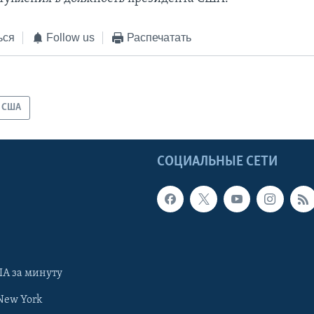
ься
Follow us
Распечатать
США
Ы
СОЦИАЛЬНЫЕ СЕТИ
А за минуту
New York