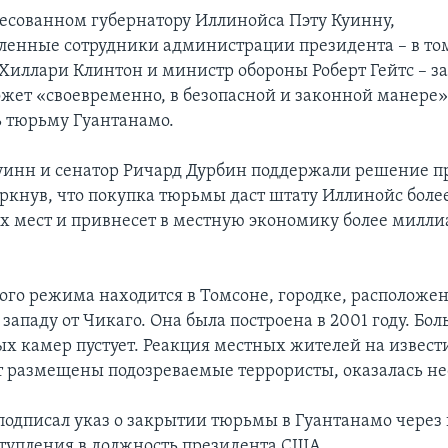
ресованном губернатору Иллинойса Пэту Куинну,
ленные сотрудники администрации президента – в то
 Хиллари Клинтон и министр обороны Роберт Гейтс – за
ожет «своевременно, в безопасной и законной манере»
ь тюрьму Гуантанамо.
уинн и сенатор Ричард Дурбин поддержали решение п
ркнув, что покупка тюрьмы даст штату Иллинойс более
х мест и привнесет в местную экономику более милли
ого режима находится в Томсоне, городке, расположе
западу от Чикаго. Она была построена в 2001 году. Бо
х камер пустует. Реакция местных жителей на известие
т размещены подозреваемые террористы, оказалась н
подписал указ о закрытии тюрьмы в Гуантанамо через
ступления в должность президента США.