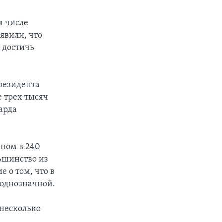
м числе
явили, что
 достичь
резидента
 трех тысяч
арда
нном в 240
льшинство из
 о том, что в
еоднозначной.
 несколько