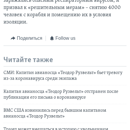
заражались опасным респираторным вирусом, и
призвал к «решительным мерам» – снятию 4000
человек с корабля и помещению их в условия
изоляции.
Поделиться
Follow us
Читайте также
СМИ: Капитан авианосца «Теодор Рузвельт» бьет тревогу
из-за коронавируса среди экипажа
Капитан авианосца «Теодор Рузвельт» отстранен после
публикации его письма о коронавирусе
ВМС США извинились перед бывшим капитаном
авианосца «Теодор Рузвельт»
Трамп может вмешаться в историю с увольнением