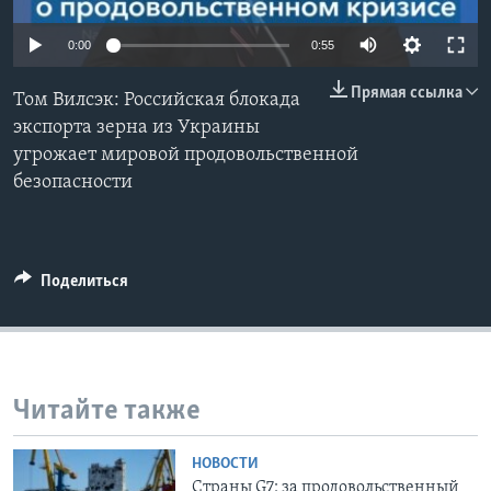
Learning English
0:00
0:55
Прямая ссылка
СОЦИАЛЬНЫЕ СЕТИ
Том Вилсэк: Российская блокада
экспорта зерна из Украины
угрожает мировой продовольственной
безопасности
Языки
Поделиться
Читайте также
НОВОСТИ
Страны G7: за продовольственный