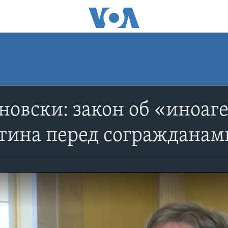
овски: закон об «иноаге
тина перед согражданам