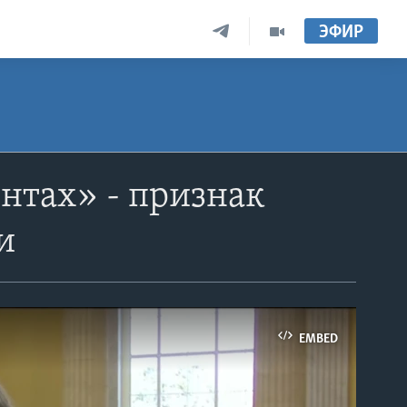
ЭФИР
нтах» - признак
и
EMBED