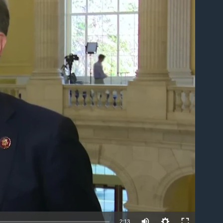
able
2:13