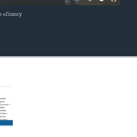
 «Голосу
EMBED