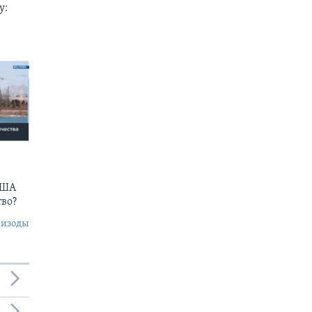
у:
США
тво?
пизоды