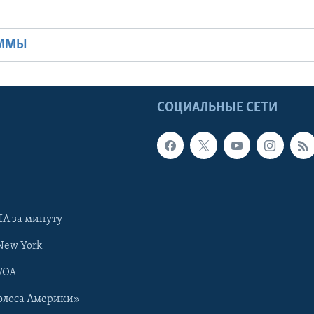
Ы
АММЫ
Ы
СОЦИАЛЬНЫЕ СЕТИ
А за минуту
New York
VOA
олоса Америки»