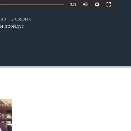
3:39
о – в связи с
EMBED
ры пройдут