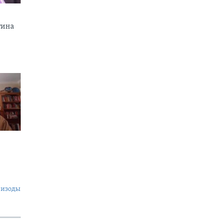
тина
пизоды