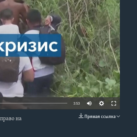
able
3:53
Прямая ссылка
право на
EMBED