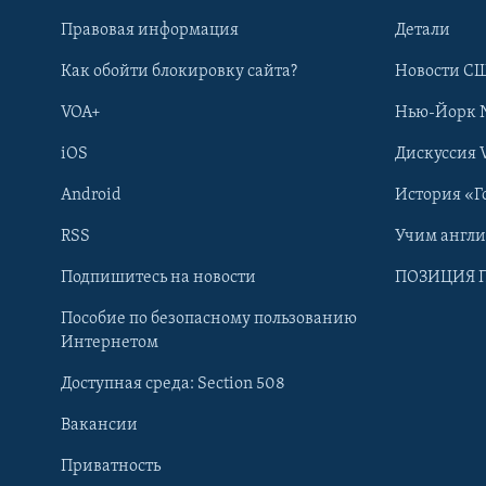
Правовая информация
Детали
Как обойти блокировку сайта?
Новости СШ
VOA+
Нью-Йорк 
iOS
Дискуссия 
Android
История «Г
RSS
Учим англ
Learning English
Подпишитесь на новости
ПОЗИЦИЯ 
Пособие по безопасному пользованию
СОЦИАЛЬНЫЕ СЕТИ
Интернетом
Доступная среда: Section 508
Вакансии
Приватность
Языки