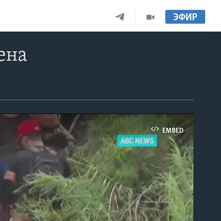
ЭФИР
ена
EMBED