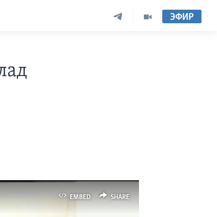
ЭФИР
лад
EMBED
SHARE