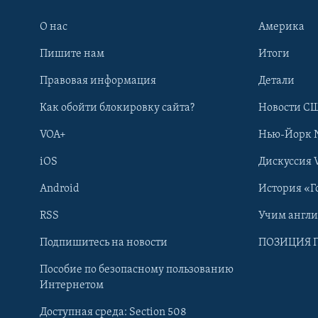
О нас
Америка
Пишите нам
Итоги
Правовая информация
Детали
Как обойти блокировку сайта?
Новости СШ
VOA+
Нью-Йорк 
iOS
Дискуссия 
Android
История «Г
RSS
Учим англ
Learning English
Подпишитесь на новости
ПОЗИЦИЯ 
Пособие по безопасному пользованию
СОЦИАЛЬНЫЕ СЕТИ
Интернетом
Доступная среда: Section 508