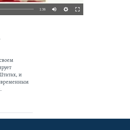
1:36
EMBED
SHARE
а
 своем
ирует
Штатах, и
 современным
.