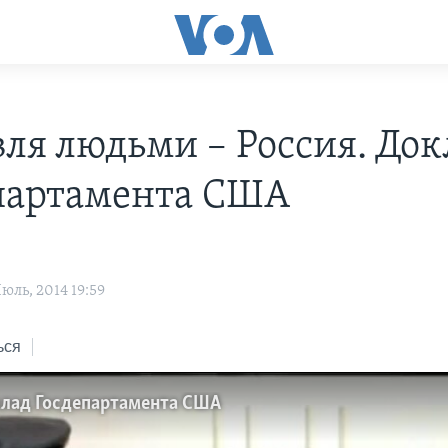
вля людьми – Россия. Док
партамента США
ль, 2014 19:59
ься
клад Госдепартамента США