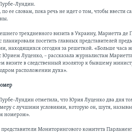
Пурбе-Лундин.
 по ее словам, пока речь не идет о том, чтобы ввести 
ны.
ешнего трехдневного визита в Украину, Мариетта де
с планировали посетить главных представителей пре
и, находящихся сегодня за решеткой. «Больше часа 
с Юрием Луценко, – рассказала журналистам Мариетта
ем визите в следственный изолятор к бывшему минист
бодром расположении духа».
номер
Пурбе-Лундин отметила, что Юрия Луценко два дня то
амеру с лучшими условиями, которую он, шутя, называ
м номером».
, представители Мониторингового комитета Парламен