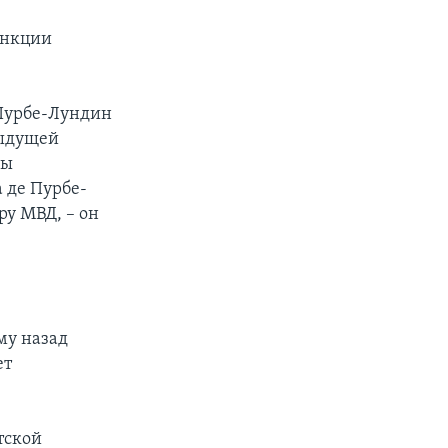
санкции
 Пурбе-Лундин
дыдущей
мы
 де Пурбе-
ру МВД, – он
му назад
ет
тской