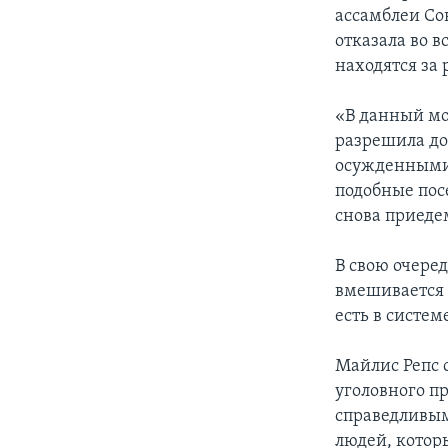
ассамблеи Со
отказала во 
находятся за
«В данный мо
разрешила до
осужденными.
подобные пос
снова приеде
В свою очере
вмешивается 
есть в систем
Майлис Репс с
уголовного п
справедливым
людей, которы