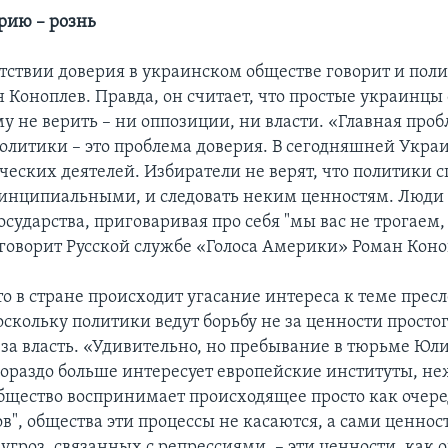
рию – рознь
утствии доверия в украинском обществе говорит и пол
н Коноплев. Правда, он считает, что простые украинцы
у не верить – ни оппозиции, ни власти. «Главная про
олитики – это проблема доверия. В сегодняшней Укра
ческих деятелей. Избиратели не верят, что политики 
ринципиальными, и следовать неким ценностям. Люди
государства, приговаривая про себя "мы вас не трогаем,
 говорит Русской службе «Голоса Америки» Роман Коно
то в стране происходит угасание интереса к теме прес
скольку политики ведут борьбу не за ценности простог
 за власть. «Удивительно, но пребывание в тюрьме Юл
ораздо больше интересует европейские институты, н
бщество воспринимает происходящее просто как очере
в", общества эти процессы не касаются, а сами ценнос
угроз, связанных с репрессиями, – эти ценности, как о