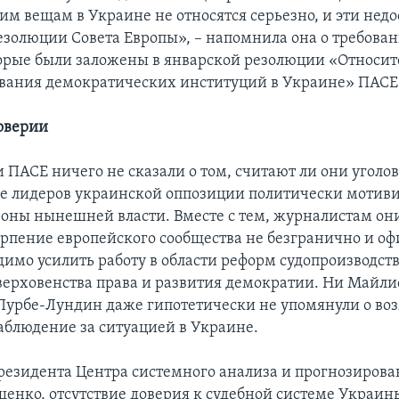
тим вещам в Украине не относятся серьезно, и эти нед
езолюции Совета Европы», – напомнила она о требован
орые были заложены в январской резолюции «Относит
вания демократических институций в Украине» ПАСЕ
оверии
 ПАСЕ ничего не сказали о том, считают ли они уголо
е лидеров украинской оппозиции политически моти
роны нынешней власти. Вместе с тем, журналистам он
терпение европейского сообщества не безгранично и о
димо усилить работу в области реформ судопроизводств
верховенства права и развития демократии. Ни Майлис
Пурбе-Лундин даже гипотетически не упомянули о во
аблюдение за ситуацией в Украине.
езидента Центра системного анализа и прогнозирова
щенко, отсутствие доверия к судебной системе Украин