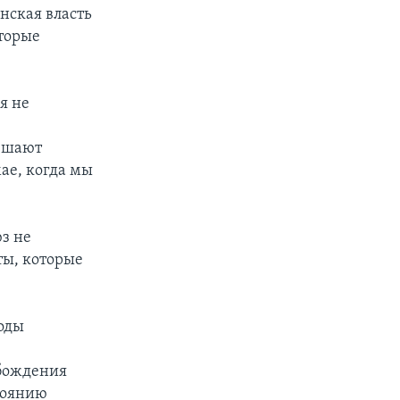
нская власть
торые
я не
решают
ае, когда мы
юз не
ты, которые
тоды
обождения
стоянию