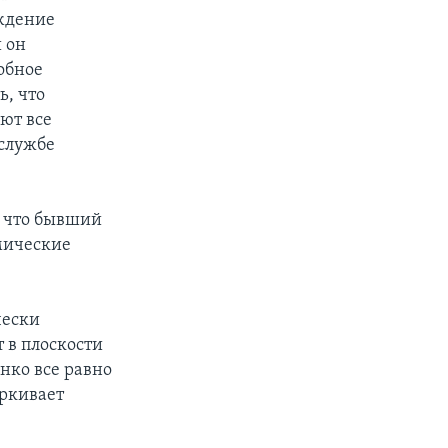
уждение
и он
обное
ь, что
ают все
 службе
, что бывший
мические
чески
 в плоскости
нко все равно
еркивает