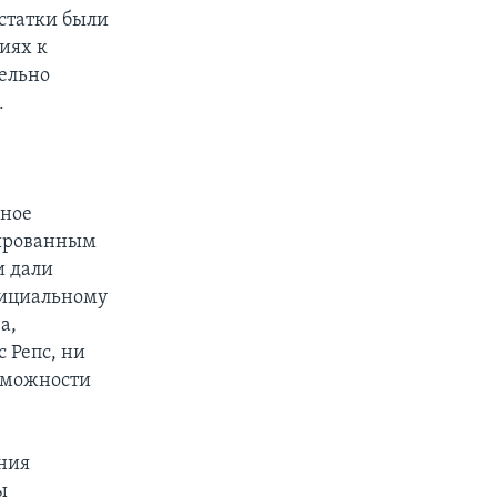
остатки были
иях к
ельно
.
вное
вированным
и дали
фициальному
а,
 Репс, ни
зможности
ния
ы