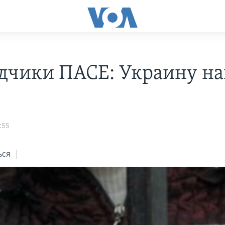
дчики ПАСЕ: Украину н
:55
ься