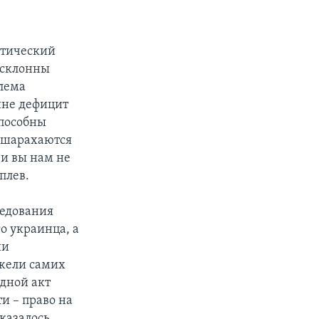
итический
 склонны
блема
ине дефицит
способны
 шарахаются
 и вы нам не
плев.
ледования
о украинца, а
ии
ежели самих
дной акт
ти – право на
казалось,