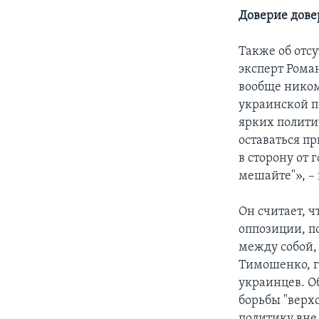
Доверие дове
Также об отс
эксперт Рома
вообще ником
украинской п
ярких полити
оставаться п
в сторону от 
мешайте"», –
Он считает, ч
оппозиции, по
между собой,
Тимошенко, г
украинцев. О
борьбы "верхо
политику вне 