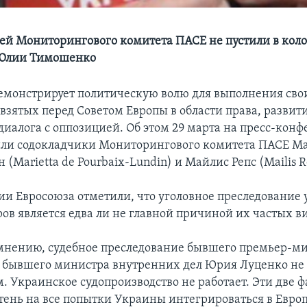
ей Мониторингового комитета ПАСЕ не пустили в кол
Юлии Тимошенко
емонстрирует политическую волю для выполнения сво
 взятых перед Советом Европы в области права, развит
диалога с оппозицией. Об этом 29 марта на пресс-кон
ли содокладчики Мониторингового комитета ПАСЕ Ма
(Marietta de Pourbaix-Lundin) и Майлис Репс (Mailis R
и Евросоюза отметили, что уголовное преследование
ов является едва ли не главной причиной их частых ви
мнению, судебное преследование бывшего премьер-м
бывшего министра внутренних дел Юрия Луценко не
. Украинское судопроизводство не работает. Эти две 
тень на все попытки Украины интегрироваться в Европу