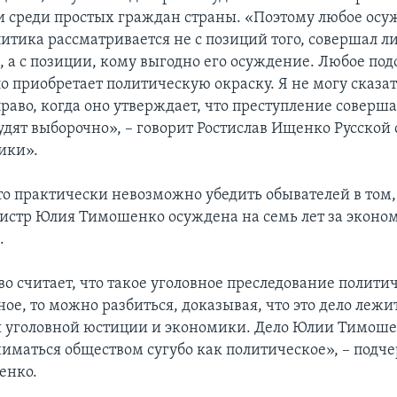
и среди простых граждан страны. «Поэтому любое ос
итика рассматривается не с позиций того, совершал л
, а с позиции, кому выгодно его осуждение. Любое под
о приобретает политическую окраску. Я не могу сказат
раво, когда оно утверждает, что преступление соверш
удят выборочно», – говорит Ростислав Ищенко Русской
ики».
что практически невозможно убедить обывателей в том
стр Юлия Тимошенко осуждена на семь лет за эконо
.
во считает, что такое уголовное преследование полити
е, то можно разбиться, доказывая, что это дело лежит
 уголовной юстиции и экономики. Дело Юлии Тимоше
ниматься обществом сугубо как политическое», – подч
енко.