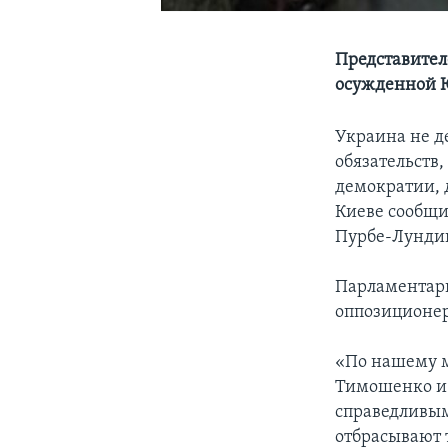
Представител
осужденной 
Украина не д
обязательств,
демократии, 
Киеве сообщи
Пурбе-Лундин 
Парламентари
оппозиционер
«По нашему 
Тимошенко и 
справедливым
отбрасывают 