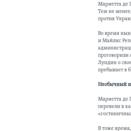
Мариетта де 
Тем не менее,
против Украи
Во время нын
и Майлис Реп
администраци
проговорили 
Лундин о сво
пребывает в 
Необычный 
Мариетта де 
перевели в к
«гостиничны
В тоже время