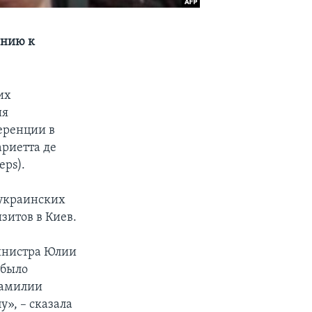
онию к
их
ия
ференции в
риетта де
eps).
 украинских
зитов в Киев.
инистра Юлии
 было
фамилии
», – сказала