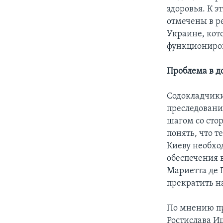
здоровья. К э
отмечены в р
Украине, кот
функциониро
Проблема в д
Содокладчики
преследовани
шагом со сто
понять, что 
Киеву необхо
обеспечения 
Мариетта де 
прекратить н
По мнению пр
Ростислава И