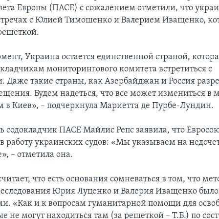
вета Европы (ПАСЕ) с сожалением отметили, что украи
встречах с Юлией Тимошенко и Валерием Иващенко, ко
 решеткой.
мент, Украина остается единственной страной, котора
кладчикам мониторингового комитета встретиться с
 Даже такие страны, как Азербайджан и Россия раз
ещения. Будем надеться, что все может измениться в м
м в Киев», – подчеркнула Мариетта де Пурбе-Лундин.
дь содокладчик ПАСЕ Майлис Репс заявила, что Евросо
в работу украинских судов: «Мы указываем на недоче
е», – отметила она.
читает, что есть основания сомневаться в том, что ме
реследования Юрия Луценко и Валерия Иващенко было
и. «Как и к вопросам гуманитарной помощи для осв
е не могут находиться там (за решеткой – Т.Б.) по со