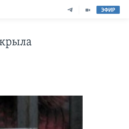
ЭФИР
акрыла