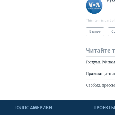
Рус
This item is part of
В мире
С
Читайте 
Госдума РФ нам
Правозащитник
Свобода прессы
ГОЛОС АМЕРИКИ
ПРОЕКТ