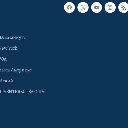
А за минуту
New York
VOA
олоса Америки»
ийский
ПРАВИТЕЛЬСТВА США