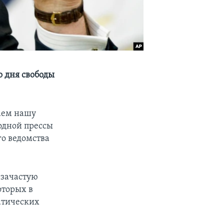
о дня свободы
аем нашу
одной прессы
го ведомства
 зачастую
оторых в
атических