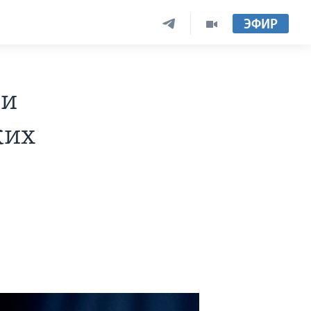
ЭФИР
ни
ких