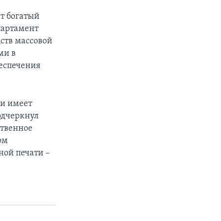
т богатый
партамент
ств массовой
ми в
беспечения
ии имеет
одчеркнул
ственное
ом
ной печати –