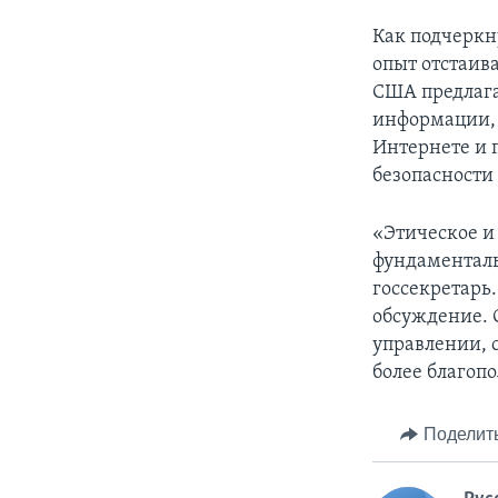
Как подчеркн
опыт отстаив
США предлага
информации,
Интернете и 
безопасности
«Этическое и
фундаменталь
госсекретарь
обсуждение. 
управлении, 
более благоп
Поделит