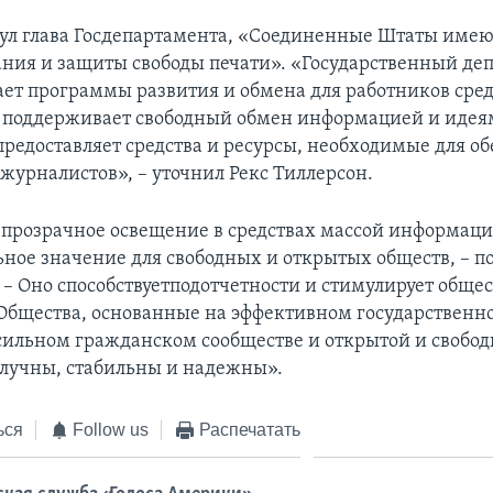
ул глава Госдепартамента, «Соединенные Штаты имею
ания и защиты свободы печати». «Государственный де
ет программы развития и обмена для работников сред
 поддерживает свободный обмен информацией и идея
предоставляет средства и ресурсы, необходимые для о
 журналистов», – уточнил Рекс Тиллерсон.
 прозрачное освещение в средствах массой информац
ное значение для свободных и открытых обществ, – п
. – Оно способствуетподотчетности и стимулирует обще
Общества, основанные на эффективном государственн
сильном гражданском сообществе и открытой и свобод
олучны, стабильны и надежны».
ься
Follow us
Распечатать