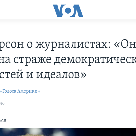
рсон о журналистах: «О
 на страже демократичес
стей и идеалов»
 «Голоса Америки»
:46
ься