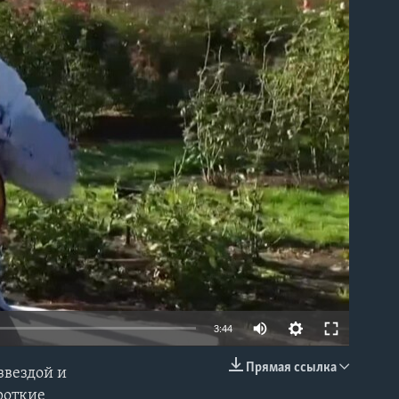
able
3:44
Прямая ссылка
звездой и
EMBED
роткие