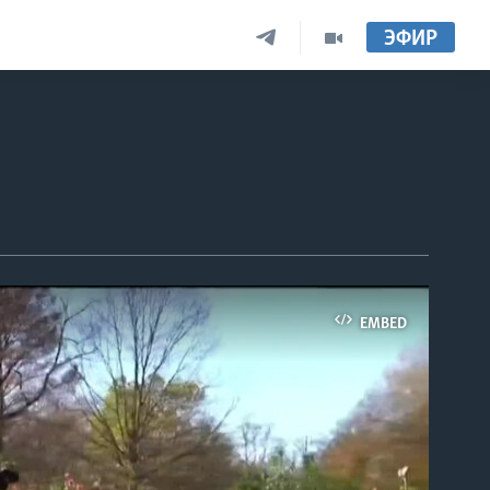
ЭФИР
EMBED