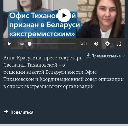
Learning English
No media source currently available
СОЦИАЛЬНЫЕ СЕТИ
0:00
3:24
Языки
Прямая ссылка
Анна Красулина, пресс-секретарь
Светланы Тихановской – о
решении властей Беларуси внести Офис
Тихановской и Координационный совет оппозиции
в список экстремистских организаций
Поделиться