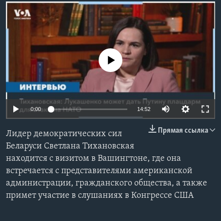
Learning English
СОЦИАЛЬНЫЕ СЕТИ
No media source currently available
Языки
0:00
14:52
Прямая ссылка
Лидер демократических сил
Беларуси Светлана Тихановская
находится с визитом в Вашингтоне, где она
встречается с представителями американской
администрации, гражданского общества, а также
примет участие в слушаниях в Конгрессе США