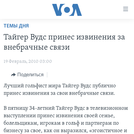
Линки
доступности
Перейти
ТЕМЫ ДНЯ
на
ГЛАВНОЕ
Тайгер Вудс принес извинения за
основной
ПРОГРАММЫ
контент
внебрачные связи
ПРОЕКТЫ
Перейти
АМЕРИКА
к
19 Февраль, 2010 03:00
ЭКСПЕРТИЗА
НОВОСТИ ЗА МИНУТУ
УЧИМ АНГЛИЙСКИЙ
основной
Поделиться
ИНТЕРВЬЮ
ИТОГИ
НАША АМЕРИКАНСКАЯ ИСТОРИЯ
навигации
Перейти
ФАКТЫ ПРОТИВ ФЕЙКОВ
Лучший гольфист мира Тайгер Вудс публично
ПОЧЕМУ ЭТО ВАЖНО?
А КАК В АМЕРИКЕ?
в
принес извинения за свои внебрачные связи.
ЗА СВОБОДУ ПРЕССЫ
ДИСКУССИЯ VOA
АРТЕФАКТЫ
поиск
УЧИМ АНГЛИЙСКИЙ
ДЕТАЛИ
АМЕРИКАНСКИЕ ГОРОДКИ
В пятницу 34-летний Тайгер Вудс в телевизионном
выступлении принес извинения своей семье,
ВИДЕО
НЬЮ-ЙОРК NEW YORK
ТЕСТЫ
болельщикам, игрокам в гольф и партнерам по
ПОДПИСКА НА НОВОСТИ
АМЕРИКА. БОЛЬШОЕ ПУТЕШЕСТВИЕ
бизнесу за свое, как он выразился, «эгоистичное и