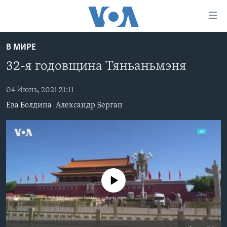
Линки
доступности
Перейти
В МИРЕ
на
ГЛАВНОЕ
32-я годовщина Тяньаньмэня
основной
ПРОГРАММЫ
контент
ПРОЕКТЫ
Перейти
04 Июнь, 2021 21:11
АМЕРИКА
к
Ева Болдина
Александр Берган
ЭКСПЕРТИЗА
НОВОСТИ ЗА МИНУТУ
УЧИМ АНГЛИЙСКИЙ
основной
ИНТЕРВЬЮ
ИТОГИ
НАША АМЕРИКАНСКАЯ ИСТОРИЯ
навигации
Перейти
ФАКТЫ ПРОТИВ ФЕЙКОВ
ПОЧЕМУ ЭТО ВАЖНО?
А КАК В АМЕРИКЕ?
в
ЗА СВОБОДУ ПРЕССЫ
ДИСКУССИЯ VOA
АРТЕФАКТЫ
поиск
No media source currently available
УЧИМ АНГЛИЙСКИЙ
ДЕТАЛИ
АМЕРИКАНСКИЕ ГОРОДКИ
ВИДЕО
НЬЮ-ЙОРК NEW YORK
ТЕСТЫ
ПОДПИСКА НА НОВОСТИ
АМЕРИКА. БОЛЬШОЕ ПУТЕШЕСТВИЕ