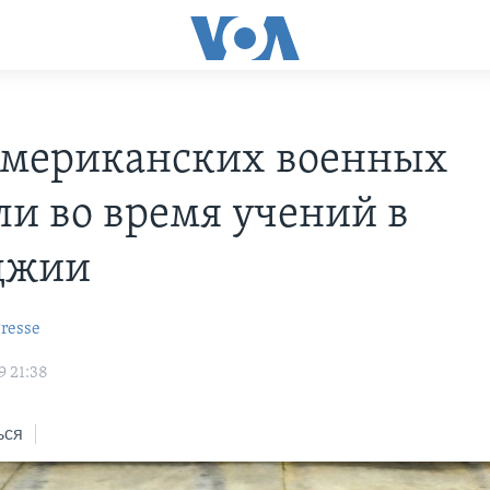
американских военных
ли во время учений в
джии
resse
9 21:38
ься