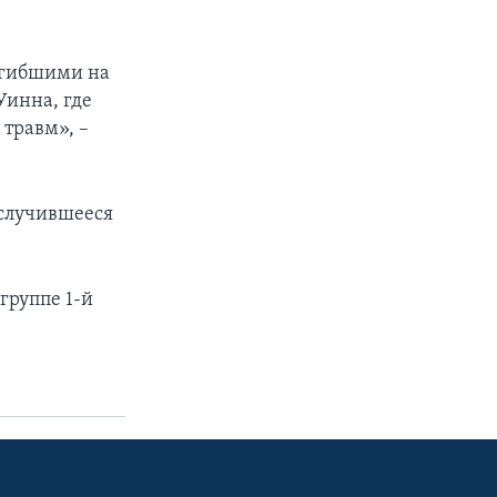
огибшими на
Уинна, где
 травм», –
 случившееся
группе 1-й