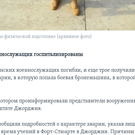
по физической подготовке (архивное фото)
еннослужащих госпитализированы
нских военнослужащих погибли, и еще трое получили
варии, в которую попала боевая бронемашина, в которо
котором проинформировали представители вооруженны
штате Джорджия.
ообщили подробностей о характере аварии, указав лиш
 время учений в Форт-Стюарте в Джорджии. Причины