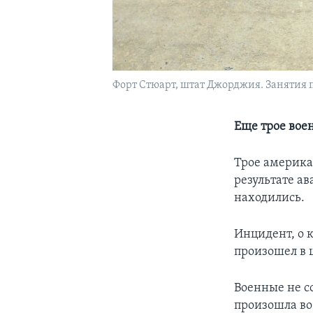
Форт Стюарт, штат Джорджия. Занятия 
Еще трое во
Трое америка
результате а
находились.
Инцидент, о 
произошел в 
Военные не с
произошла во