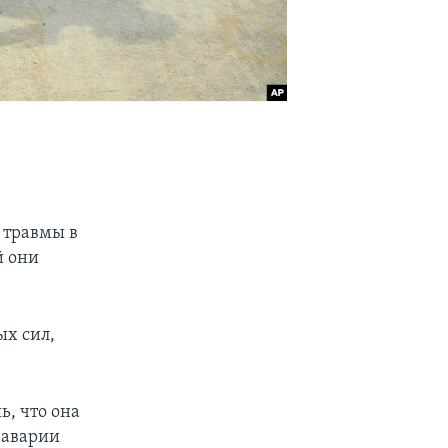
 травмы в
й они
х сил,
ь, что она
 аварии