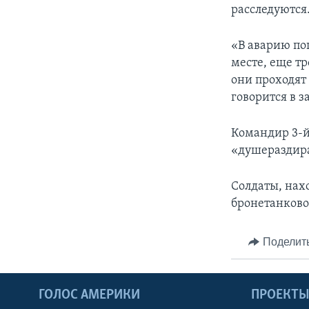
расследуются
«В аварию по
месте, еще т
они проходят
говорится в 
Командир 3-й
«душеразди
Солдаты, нах
бронетанково
Поделит
ГОЛОС АМЕРИКИ
ПРОЕКТ