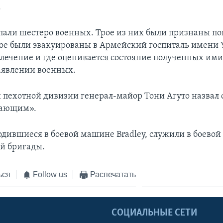
.
пали шестеро военных. Трое из них были признаны п
рое были эвакуированы в Армейский госпиталь имени 
 лечение и где оценивается состояние полученных ими
заявлении военных.
 пехотной дивизии генерал-майор Тони Агуто назвал
рающим».
одившиеся в боевой машине Bradley, служили в боевой 
й бригады.
ься
Follow us
Распечатать
Ы
СОЦИАЛЬНЫЕ СЕТИ