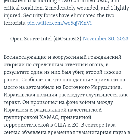
Jerusalem this morning - two confirmed dead, 3 in
critical condition, 2 moderately wounded, and 1 lightly
injured. Security forces have eliminated the two
terrorists.
pic.twitter.com/wq5qj7KnVi
— Open Source Intel (@Osint613)
November 30, 2023
Военнослужащие и вооружённый гражданский
открыли по стрелявшим ответный огонь, в
результате один из них был убит, второй тяжело
ранен. Сообщается, что нападавшие приехали на
место на автомобиле из Восточного Иерусалима.
Израильская полиция расследует случившееся как
теракт. Он произошёл на фоне войны между
Израилем и радикальной палестинской
группировкой ХАМАС, признанной
террористической в США и ЕС. В секторе Газа
сейчас объявлена временная гуманитарная пауза в